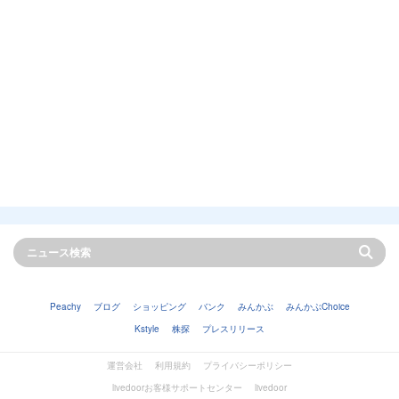
Peachy
ブログ
ショッピング
バンク
みんかぶ
みんかぶChoice
Kstyle
株探
プレスリリース
運営会社
利用規約
プライバシーポリシー
livedoorお客様サポートセンター
livedoor