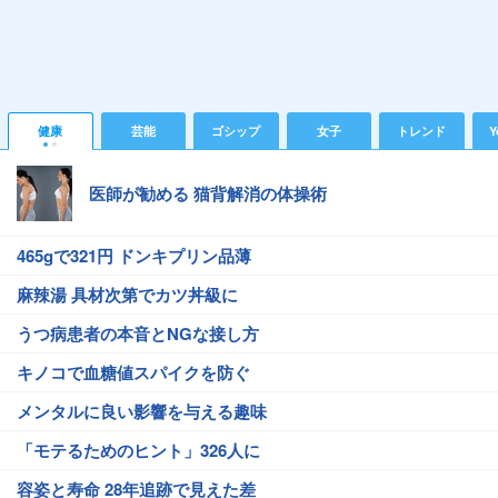
健康
芸能
ゴシップ
女子
トレンド
Y
医師が勧める 猫背解消の体操術
465gで321円 ドンキプリン品薄
麻辣湯 具材次第でカツ丼級に
うつ病患者の本音とNGな接し方
キノコで血糖値スパイクを防ぐ
メンタルに良い影響を与える趣味
「モテるためのヒント」326人に
容姿と寿命 28年追跡で見えた差