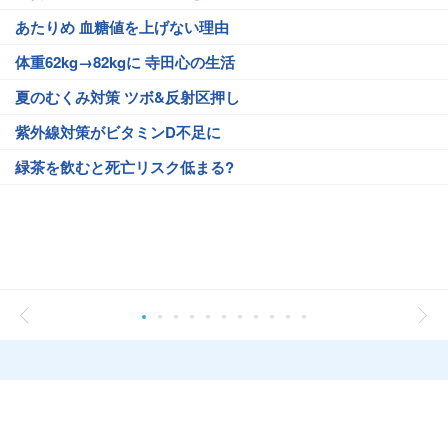
あたりめ 血糖値を上げない理由
体重62kg→82kgに 寺田心の生活
夏のむくみ対策 ツボ&反射区押し
紫外線対策がビタミンD不足に
緑茶を飲むと死亡リスク低まる?