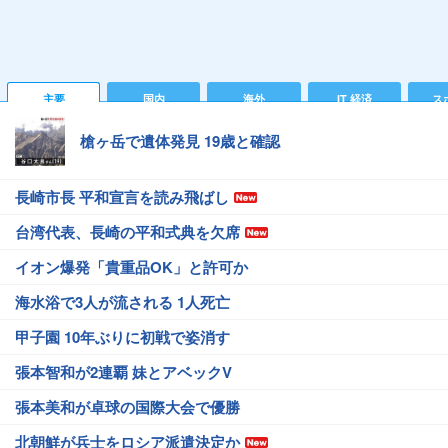
主要
国内
海外
IT 経済
ス
槍ヶ岳で遺体発見 19歳と確認
長崎市長 平和宣言を読み飛ばし
台湾代表、長崎の平和式典を欠席
イオン爆発「貴重品OK」と許可か
海水浴で3人が流される 1人死亡
甲子園 10年ぶりに初戦で姿消す
張本智和が2連覇 妹とアベックV
張本美和が卓球の国際大会で優勝
北朝鮮が兵士をロシア派遣決定か