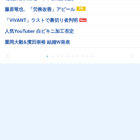
藤原竜也、「労務改善」アピール
「VIVANT」ラストで裏切り者判明
人気YouTuber 白ビキニ加工否定
重岡大毅&濱田崇裕 結婚W発表