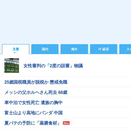
主要
国内
海外
IT 経済
ス
女性審判の「2度の誤審」物議
25歳国税職員が脱税か 懲戒免職
メッシの父ホルヘさん死去 68歳
車中泊で女性死亡 遺族の胸中
富士山より高地にパンダ 中国
夏バテの予防に「薬膳食材」