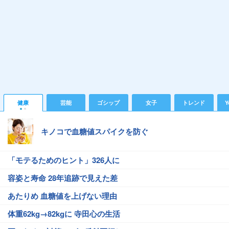
健康
芸能
ゴシップ
女子
トレンド
Y
キノコで血糖値スパイクを防ぐ
「モテるためのヒント」326人に
容姿と寿命 28年追跡で見えた差
あたりめ 血糖値を上げない理由
体重62kg→82kgに 寺田心の生活