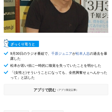
ざっくり言うと
9月30日のラジオ番組で、
千原ジュニア
が
松本人志
の過去を暴
露した
松本が若い頃に一時的に嗅覚を失っていたことを明かした
「(女性と)そういうことになっても、全然興奮せぇへんかった
って」と話した
アプリで読む
（アプリ限定記事）