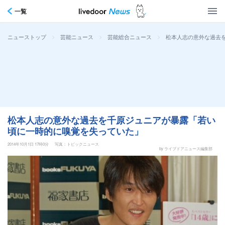
一覧
>
>
>
松本人志の意外な過去
ニューストップ
芸能ニュース
芸能総合ニュース
松本人志の意外な過去を千原ジュニアが暴露「若い
頃に一時的に嗅覚を失っていた」
2014年10月1日 17時0分
写真：トピックニュース
by ライブドアニュース編集部