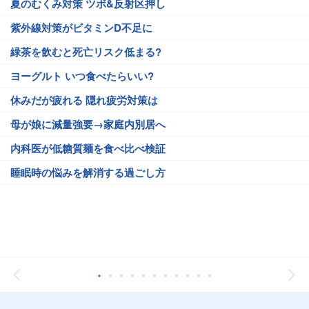
夏のむくみ対策 ツボ&反射区押し
紫外線対策がビタミンD不足に
緑茶を飲むと死亡リスク低まる?
ヨーグルト いつ食べたらいい?
休みだが疲れる 隠れ疲労対策は
母が娘に減量強要→家庭内別居へ
内科医が低糖質麺を食べ比べ検証
睡眠時の悩みを解消する過ごし方