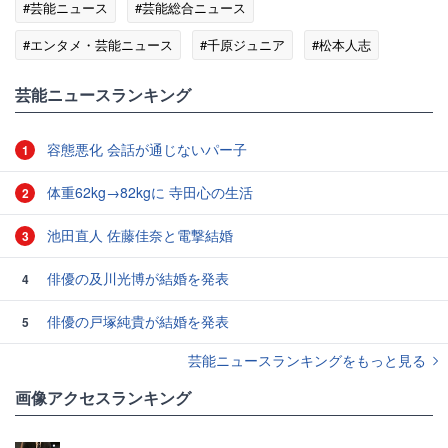
#芸能ニュース
#芸能総合ニュース
#エンタメ・芸能ニュース
#千原ジュニア
#松本人志
#アッパレやってまーす！
芸能ニュースランキング
容態悪化 会話が通じないパー子
1
体重62kg→82kgに 寺田心の生活
2
池田直人 佐藤佳奈と電撃結婚
3
俳優の及川光博が結婚を発表
4
俳優の戸塚純貴が結婚を発表
5
芸能ニュースランキングをもっと見る
画像アクセスランキング