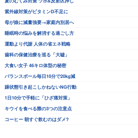
夏のむくみ対策 ツボ&反射区押し
紫外線対策がビタミンD不足に
母が娘に減量強要→家庭内別居へ
睡眠時の悩みを解消する過ごし方
運動より代謝 人体の省エネ戦略
歯科の保健治療を巡る「大嘘」
大食い女子 46キロ体型の秘密
バランスボール毎日10分で20kg減
躁状態引き起こしかねないNG行動
1日10分で手軽に「ひざ痛対策」
キウイを食べる際の3つの注意点
コーヒー 朝すぐ飲むのはダメ?