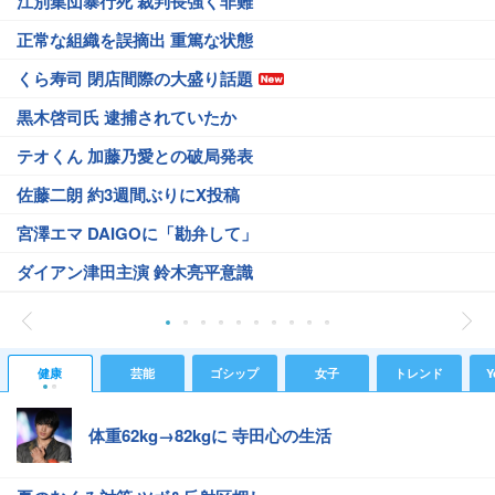
江別集団暴行死 裁判長強く非難
正常な組織を誤摘出 重篤な状態
くら寿司 閉店間際の大盛り話題
黒木啓司氏 逮捕されていたか
テオくん 加藤乃愛との破局発表
佐藤二朗 約3週間ぶりにX投稿
宮澤エマ DAIGOに「勘弁して」
ダイアン津田主演 鈴木亮平意識
健康
芸能
ゴシップ
女子
トレンド
Y
体重62kg→82kgに 寺田心の生活