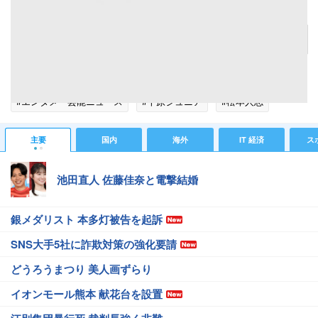
千原ジュニア
記事へ戻る
#芸能ニュース
#芸能総合ニュース
#エンタメ・芸能ニュース
#千原ジュニア
#松本人志
#アッパレやってまーす！
#千原兄弟
#ダウンタウン
主要
国内
海外
IT 経済
ス
#お笑い芸人
#ラジオの話題
池田直人 佐藤佳奈と電撃結婚
銀メダリスト 本多灯被告を起訴
SNS大手5社に詐欺対策の強化要請
どうろうまつり 美人画ずらり
イオンモール熊本 献花台を設置