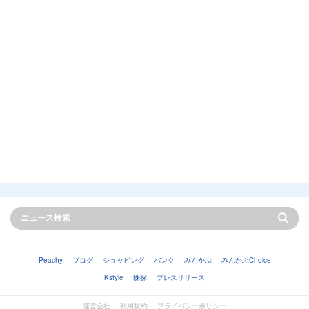
Peachy
ブログ
ショッピング
バンク
みんかぶ
みんかぶChoice
Kstyle
株探
プレスリリース
運営会社
利用規約
プライバシーポリシー