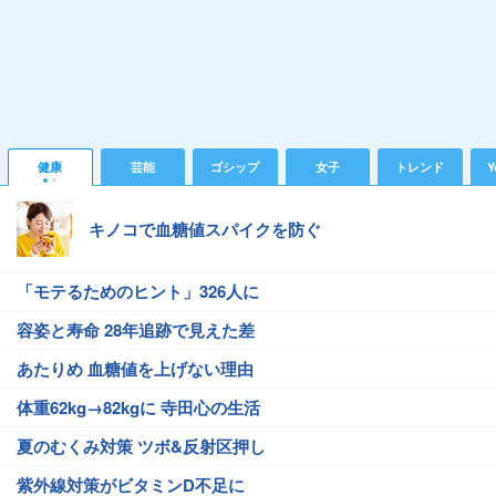
健康
芸能
ゴシップ
女子
トレンド
Y
キノコで血糖値スパイクを防ぐ
「モテるためのヒント」326人に
容姿と寿命 28年追跡で見えた差
あたりめ 血糖値を上げない理由
体重62kg→82kgに 寺田心の生活
夏のむくみ対策 ツボ&反射区押し
紫外線対策がビタミンD不足に