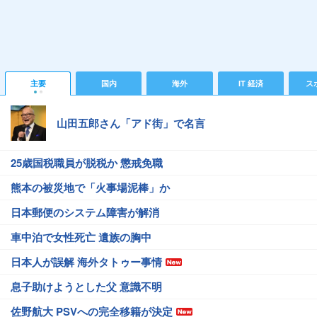
主要
国内
海外
IT 経済
ス
山田五郎さん「アド街」で名言
25歳国税職員が脱税か 懲戒免職
熊本の被災地で「火事場泥棒」か
日本郵便のシステム障害が解消
車中泊で女性死亡 遺族の胸中
日本人が誤解 海外タトゥー事情
息子助けようとした父 意識不明
佐野航大 PSVへの完全移籍が決定