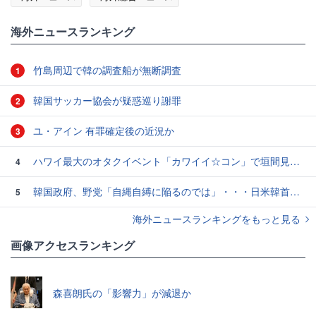
海外ニュースランキング
竹島周辺で韓の調査船が無断調査
1
韓国サッカー協会が疑惑巡り謝罪
2
ユ・アイン 有罪確定後の近況か
3
ハワイ最大のオタクイベント「カワイイ☆コン」で垣間見えた日本とは全く違う海外のファン活動とは？
4
韓国政府、野党「自縄自縛に陥るのでは」・・・日米韓首脳会談に懸念示す
5
海外ニュースランキングをもっと見る
画像アクセスランキング
森喜朗氏の「影響力」が減退か