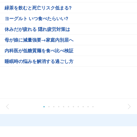
緑茶を飲むと死亡リスク低まる?
ヨーグルト いつ食べたらいい?
休みだが疲れる 隠れ疲労対策は
母が娘に減量強要→家庭内別居へ
内科医が低糖質麺を食べ比べ検証
睡眠時の悩みを解消する過ごし方