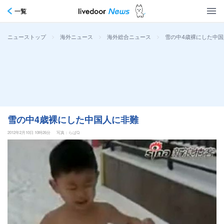
一覧
>
>
>
雪の中4歳裸にした中
ニューストップ
海外ニュース
海外総合ニュース
雪の中4歳裸にした中国人に非難
2012年2月10日 10時26分
写真：らばQ