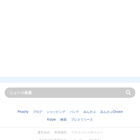
Peachy
ブログ
ショッピング
バンク
みんかぶ
みんかぶChoice
Kstyle
株探
プレスリリース
運営会社
利用規約
プライバシーポリシー