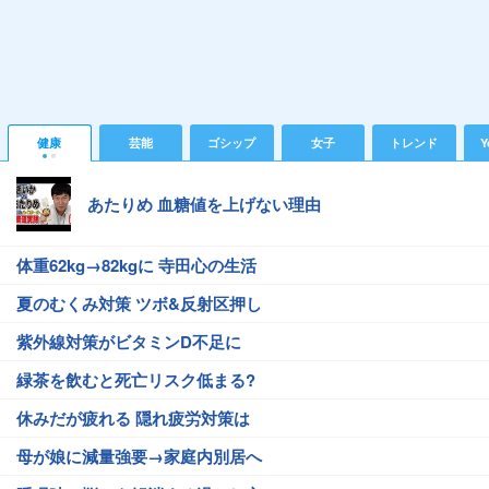
健康
芸能
ゴシップ
女子
トレンド
Y
あたりめ 血糖値を上げない理由
体重62kg→82kgに 寺田心の生活
夏のむくみ対策 ツボ&反射区押し
紫外線対策がビタミンD不足に
緑茶を飲むと死亡リスク低まる?
休みだが疲れる 隠れ疲労対策は
母が娘に減量強要→家庭内別居へ