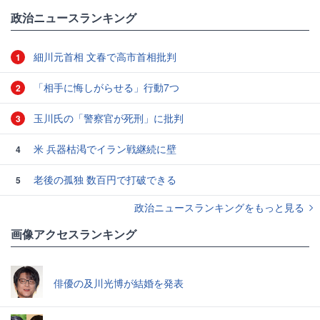
政治ニュースランキング
細川元首相 文春で高市首相批判
1
「相手に悔しがらせる」行動7つ
2
玉川氏の「警察官が死刑」に批判
3
米 兵器枯渇でイラン戦継続に壁
4
老後の孤独 数百円で打破できる
5
政治ニュースランキングをもっと見る
画像アクセスランキング
俳優の及川光博が結婚を発表