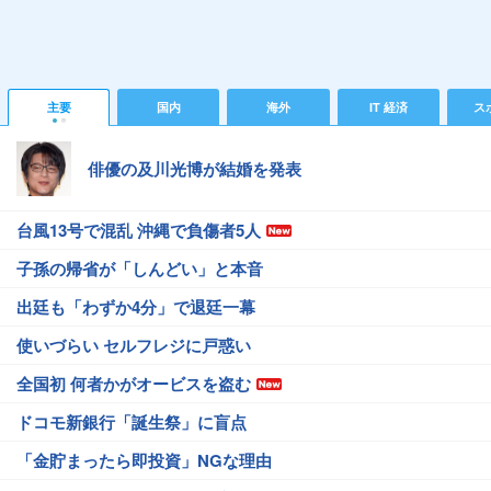
主要
国内
海外
IT 経済
ス
俳優の及川光博が結婚を発表
台風13号で混乱 沖縄で負傷者5人
子孫の帰省が「しんどい」と本音
出廷も「わずか4分」で退廷一幕
使いづらい セルフレジに戸惑い
全国初 何者かがオービスを盗む
ドコモ新銀行「誕生祭」に盲点
「金貯まったら即投資」NGな理由