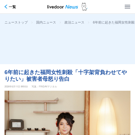
一覧
>
>
>
6年前に起きた福岡女性刺
ニューストップ
国内ニュース
政治ニュース
6年前に起きた福岡女性刺殺「十字架背負わせてや
りたい」被害者母怒り告白
2026年6月11日 8時0分
写真：FRIDAYデジタル