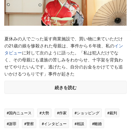
夏休みの人でごった返す商業施設で、買い物に来ていただけ
の21歳の娘を惨殺された母親は、事件から６年後、私の
イン
タビュー
に対して次のように語った。「私は犯人だけでな
く、その母親にも遺族の苦しみをわからせ、十字架を背負わ
せてやりたいんです。逃げたら、自分のお金をかけてでも追
いかけるつもりです」事件が起きた
続きを読む
#国内ニュース
#大勢
#作家
#ショッピング
#裁判
#謝罪
#警察
#インタビュー
#相談
#離婚