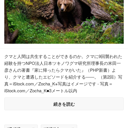
クマと人間は共生することができるのか。クマに9回襲われた
経験を持つNPO法人日本ツキノワグマ研究所理事長の米田一
彦さんの著書『家に帰ったらクマがいた』（PHP新書）よ
り、クマと遭遇したエピソードを紹介する――。（第2回）写
真＝iStock.com／Zocha_K※写真はイメージです - 写真＝
iStock.com／Zocha_K■3メートル以内
続きを読む