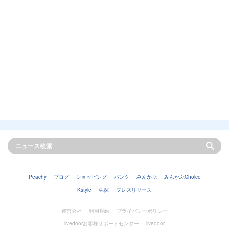
Peachy
ブログ
ショッピング
バンク
みんかぶ
みんかぶChoice
Kstyle
株探
プレスリリース
運営会社
利用規約
プライバシーポリシー
livedoorお客様サポートセンター
livedoor