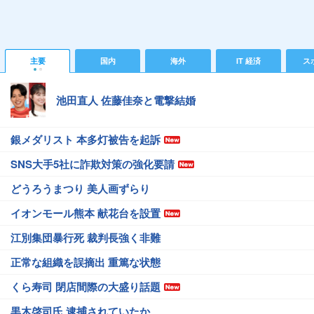
主要
国内
海外
IT 経済
ス
池田直人 佐藤佳奈と電撃結婚
銀メダリスト 本多灯被告を起訴
SNS大手5社に詐欺対策の強化要請
どうろうまつり 美人画ずらり
イオンモール熊本 献花台を設置
江別集団暴行死 裁判長強く非難
正常な組織を誤摘出 重篤な状態
くら寿司 閉店間際の大盛り話題
黒木啓司氏 逮捕されていたか