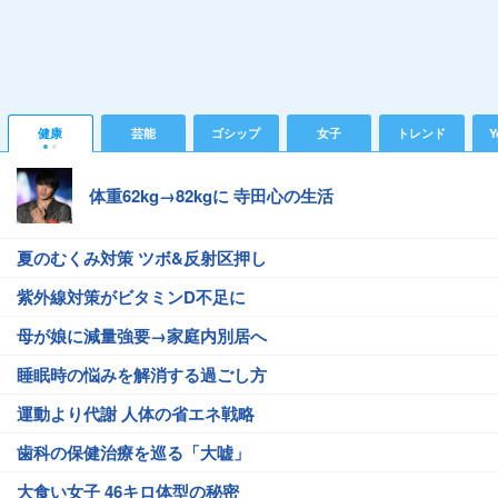
健康
芸能
ゴシップ
女子
トレンド
Y
体重62kg→82kgに 寺田心の生活
夏のむくみ対策 ツボ&反射区押し
紫外線対策がビタミンD不足に
母が娘に減量強要→家庭内別居へ
睡眠時の悩みを解消する過ごし方
運動より代謝 人体の省エネ戦略
歯科の保健治療を巡る「大嘘」
大食い女子 46キロ体型の秘密