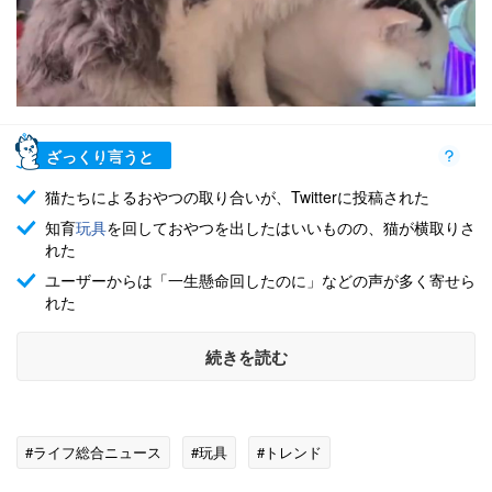
ざっくり言うと
猫たちによるおやつの取り合いが、Twitterに投稿された
知育
玩具
を回しておやつを出したはいいものの、猫が横取りさ
れた
ユーザーからは「一生懸命回したのに」などの声が多く寄せら
れた
続きを読む
#ライフ総合ニュース
#玩具
#トレンド