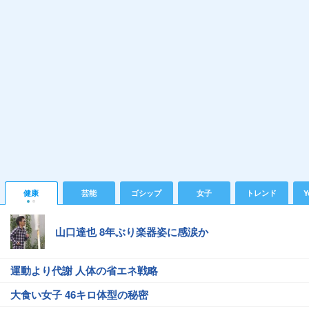
健康
芸能
ゴシップ
女子
トレンド
Y
山口達也 8年ぶり楽器姿に感涙か
運動より代謝 人体の省エネ戦略
大食い女子 46キロ体型の秘密