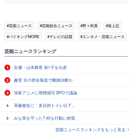
#芸能ニュース
#芸能総合ニュース
#野々村真
#坂上忍
#バイキングMORE
#テレビの話題
#エンタメ・芸能ニュース
芸能ニュースランキング
女優・山本舞香 第1子を出産
1
趣里 夫の密会報道で離婚決断か
2
深夜アニメに喫煙描写 BPOで議論
3
斉藤被告に「多目的トイレ以下」
4
みな実を守った? 粋な行動に称賛
5
芸能ニュースランキングをもっと見る