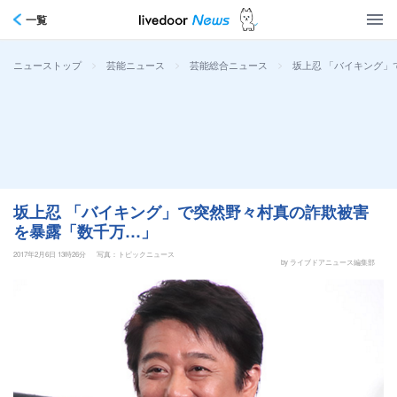
一覧
>
>
>
坂上忍 「バイキング」
ニューストップ
芸能ニュース
芸能総合ニュース
坂上忍 「バイキング」で突然野々村真の詐欺被害
を暴露「数千万…」
2017年2月6日 13時26分
写真：トピックニュース
by ライブドアニュース編集部