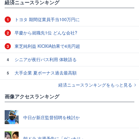
経済ニュースランキング
トヨタ 期間従業員手当100万円に
1
早慶から就職先1位 どんな会社?
2
東芝純利益 KIOXIA効果で4兆円超
3
シニアが夜行バス利用 体験語る
4
大手企業 夏ボーナス過去最高額
5
経済ニュースランキングをもっと見る
画像アクセスランキング
中日が新庄監督招聘を検討か
朝ドラ 次週予告に「ゲンナリ」