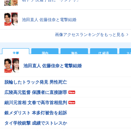
池田直人 佐藤佳奈と電撃結婚
画像アクセスランキングをもっと見る
主要
国内
海外
IT 経済
ス
池田直人 佐藤佳奈と電撃結婚
脱輪したトラック発見 男性死亡
広陵高元監督 保護者に直接謝罪
細川元首相 文春で高市首相批判
銀メダリスト 本多灯被告を起訴
タイ学校銃撃 成績でストレスか