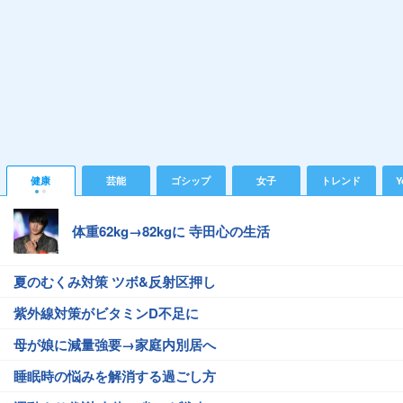
健康
芸能
ゴシップ
女子
トレンド
Y
体重62kg→82kgに 寺田心の生活
夏のむくみ対策 ツボ&反射区押し
紫外線対策がビタミンD不足に
母が娘に減量強要→家庭内別居へ
睡眠時の悩みを解消する過ごし方