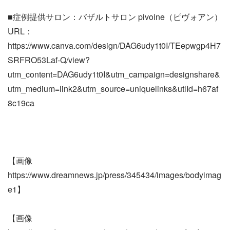
■症例提供サロン：バザルトサロン pivoine（ピヴォアン）
URL：
https://www.canva.com/design/DAG6udy1t0I/TEepwgp4H7
SRFRO53Laf-Q/view?
utm_content=DAG6udy1t0I&utm_campaign=designshare&
utm_medium=link2&utm_source=uniquelinks&utlId=h67af
8c19ca
【画像
https://www.dreamnews.jp/press/345434/images/bodyimag
e1】
【画像