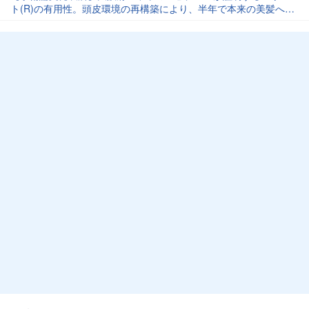
ト(R)の有用性。頭皮環境の再構築により、半年で本来の美髪へと
導く最新症例を公開