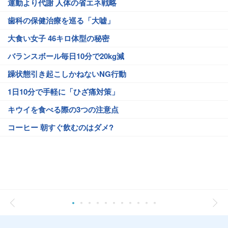
運動より代謝 人体の省エネ戦略
歯科の保健治療を巡る「大嘘」
大食い女子 46キロ体型の秘密
バランスボール毎日10分で20kg減
躁状態引き起こしかねないNG行動
1日10分で手軽に「ひざ痛対策」
キウイを食べる際の3つの注意点
コーヒー 朝すぐ飲むのはダメ?