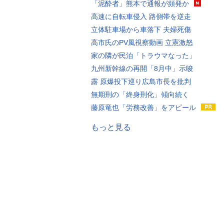
「泥酔者」熊本で通報が頻発か
高速に自転車侵入 路側帯を逆走
立体駐車場から車落下 夫婦死傷
高市氏のPV風視察動画 立憲激怒
家の隣が民泊「トラウマなった」
九州新幹線の再開「8月中」示唆
露 原爆投下巡り広島市長を批判
無期刑の「終身刑化」傾向続く
藤原竜也「労務改善」をアピール
もっと見る