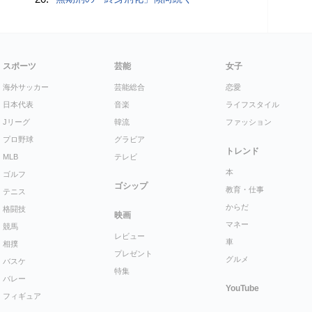
スポーツ
芸能
女子
海外サッカー
芸能総合
恋愛
日本代表
音楽
ライフスタイル
Jリーグ
韓流
ファッション
プロ野球
グラビア
トレンド
MLB
テレビ
本
ゴルフ
ゴシップ
教育・仕事
テニス
からだ
格闘技
映画
マネー
競馬
レビュー
車
相撲
プレゼント
グルメ
バスケ
特集
バレー
YouTube
フィギュア