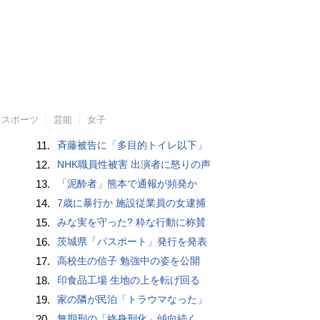
スポーツ
芸能
女子
11.
斉藤被告に「多目的トイレ以下」
12.
NHK職員性被害 出演者に怒りの声
13.
「泥酔者」熊本で通報が頻発か
14.
7歳に暴行か 施設従業員の女逮捕
15.
みな実を守った? 粋な行動に称賛
16.
茨城県「パスポート」発行を発表
17.
高校生の信子 勉強中の姿を公開
18.
印食品工場 生地の上を転げ回る
19.
家の隣が民泊「トラウマなった」
20.
無期刑の「終身刑化」傾向続く