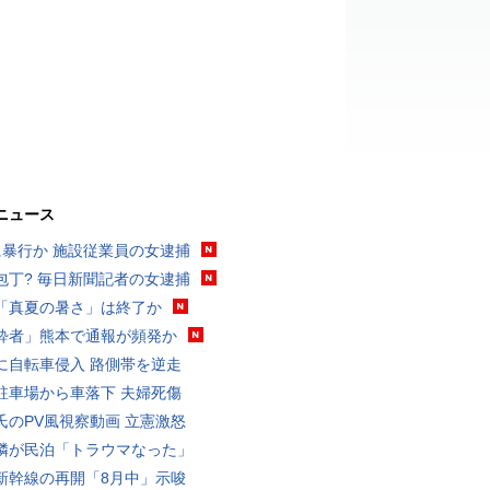
ニュース
に暴行か 施設従業員の女逮捕
包丁? 毎日新聞記者の女逮捕
「真夏の暑さ」は終了か
酔者」熊本で通報が頻発か
に自転車侵入 路側帯を逆走
駐車場から車落下 夫婦死傷
氏のPV風視察動画 立憲激怒
隣が民泊「トラウマなった」
新幹線の再開「8月中」示唆