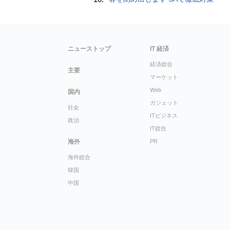
ニューストップ
IT 経済
経済総合
主要
マーケット
Web
国内
ガジェット
社会
ITビジネス
政治
IT総合
海外
PR
海外総合
韓国
中国