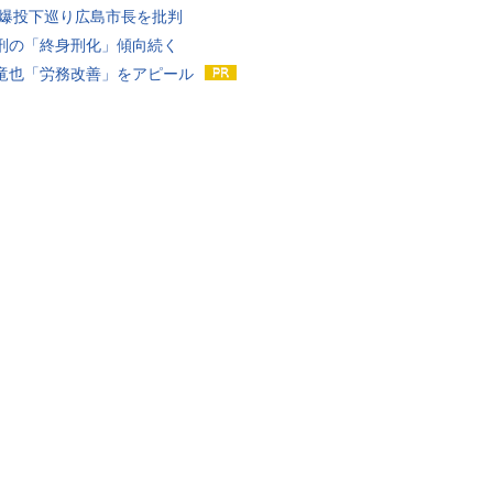
原爆投下巡り広島市長を批判
刑の「終身刑化」傾向続く
竜也「労務改善」をアピール