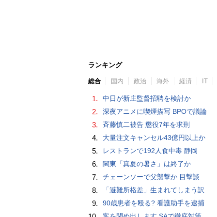
ランキング
総合
国内
政治
海外
経済
IT
1.
中日が新庄監督招聘を検討か
2.
深夜アニメに喫煙描写 BPOで議論
3.
斉藤慎二被告 懲役7年を求刑
4.
大量注文キャンセル43億円以上か
5.
レストランで192人食中毒 静岡
6.
関東「真夏の暑さ」は終了か
7.
チェーンソーで父襲撃か 目撃談
8.
「避難所格差」生まれてしまう訳
9.
90歳患者を殴る? 看護助手を逮捕
10.
客を閉め出します SAで徹底対策