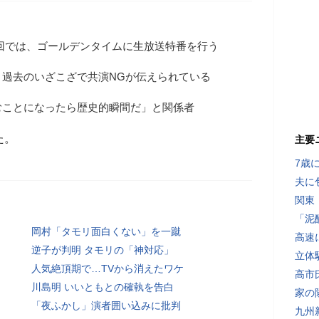
回では、ゴールデンタイムに生放送特番を行う
、過去のいざこざで共演NGが伝えられている
むことになったら歴史的瞬間だ」と関係者
た。
主要
7歳
夫に
関東
「泥
岡村「タモリ面白くない」を一蹴
高速
逆子が判明 タモリの「神対応」
立体
人気絶頂期で…TVから消えたワケ
高市
川島明 いいともとの確執を告白
家の
「夜ふかし」演者囲い込みに批判
九州