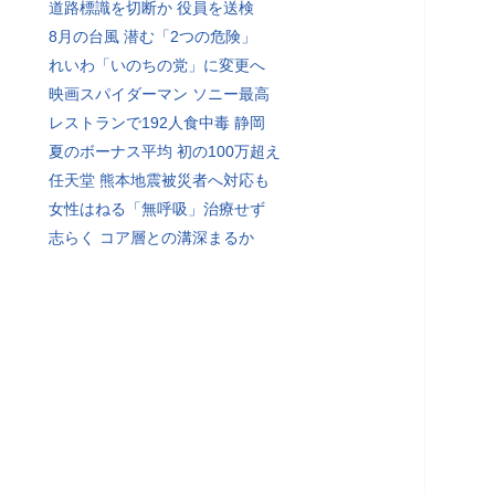
道路標識を切断か 役員を送検
8月の台風 潜む「2つの危険」
れいわ「いのちの党」に変更へ
映画スパイダーマン ソニー最高
レストランで192人食中毒 静岡
夏のボーナス平均 初の100万超え
任天堂 熊本地震被災者へ対応も
女性はねる「無呼吸」治療せず
志らく コア層との溝深まるか