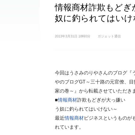
情報商材詐欺もど
奴に釣られてはいけ
2013年3月31日 18時0分
ガジェット通信
今回はうさみのりやさんのブログ『
やのブログGT～三十路の元官僚、目
家の巻～』から転載させていただき
■
情報商材
詐欺もどぎが大っ嫌い 
う奴に釣られてはいけない～
最近
情報商材
ビジネスというものが
れています。