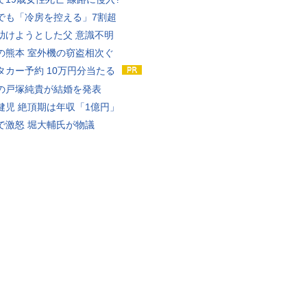
でも「冷房を控える」7割超
助けようとした父 意識不明
の熊本 室外機の窃盗相次ぐ
タカー予約 10万円分当たる
の戸塚純貴が結婚を発表
健児 絶頂期は年収「1億円」
で激怒 堀大輔氏が物議