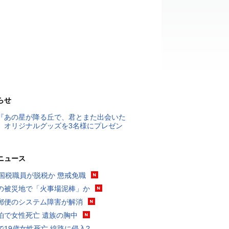
らせ
『あの星が降る丘で、君とまた出会いた
』オリジナルグッズを3名様にプレゼン
ニュース
歳国税職員が脱税か 懲戒免職
の被災地で「火事場泥棒」か
郵便のシステム障害が解消
泊で女性死亡 遺族の胸中
で19歳女性死亡 線路に侵入?