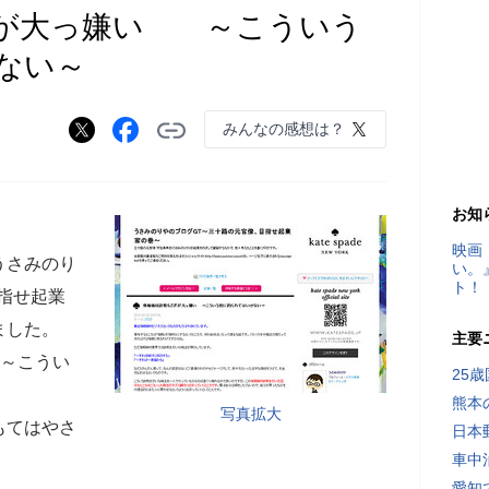
ぎが大っ嫌い ～こういう
ない～
みんなの感想は？
お知
映画
うさみのり
い。
ト！
指せ起業
ました。
主要
～こうい
25
熊本
写真拡大
もてはやさ
日本
車中
愛知