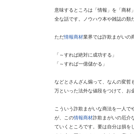
意味するところは「情報」を「商材
全な話です。ノウハウ本や雑誌の類
ただ
情報商材
業界では詐欺まがいの
「～すれば絶対に成功する」
「～すれば一億儲かる」
などとさんざん煽って、なんの変哲
万といった法外な値段をつけて、お
こういう詐欺まがいな商法を一人で
が、この
情報商材
詐欺まがいの厄介
ていくところです。要は自分は損を