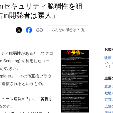
inセキュリティ脆弱性を狙
告in開発者は素人」
みんなの感想は？
お知
リティ脆弱性があるとしてクロ
映画
 Scripting) を利用したコー
い。
ト！
動が起きた。
Exploler』（その他互換ブラウ
主要
が送信されるというもの。
真夏
敷地
ュース速報VIP』に
「警視庁
京都
るのだ。
広陵
服は