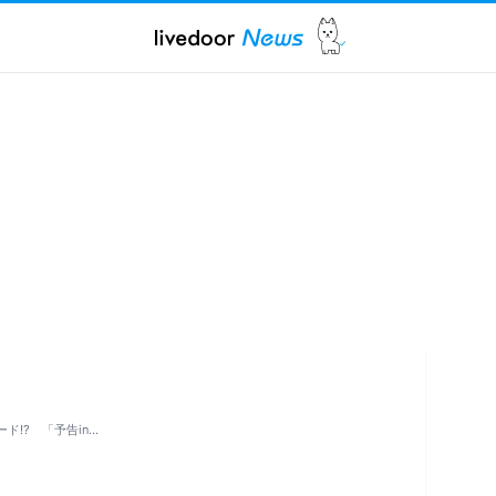
ド!? 「予告in…