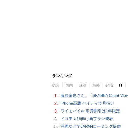
ランキング
総合
国内
政治
海外
経済
IT
1.
藤原竜也さん、「SKYSEA Client View」新CMで「AI労務改善」をアピール 働き方をAIが分析したら「すぐに休んで」と
2.
iPhone高騰 ペイディで月払い
3.
ワイモバイル 単身割引は1年限定
4.
ドコモ U15向け新プラン発表
5.
沖縄などでJAPANローミング提供