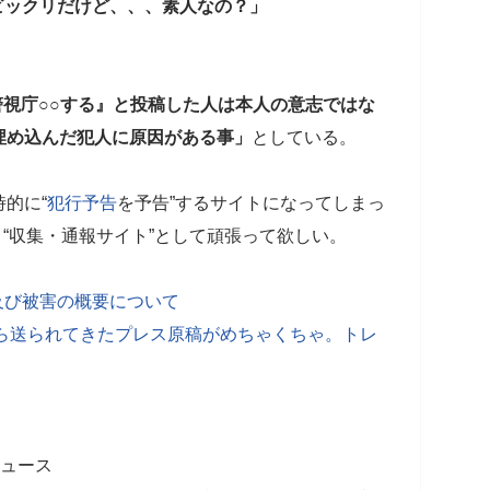
ビックリだけど、、、素人なの？」
視庁○○する』と投稿した人は本人の意志ではな
埋め込んだ犯人に原因がある事」
としている。
的に“
犯行予告
を予告”するサイトになってしまっ
り“収集・通報サイト”として頑張って欲しい。
、及び被害の概要について
netから送られてきたプレス原稿がめちゃくちゃ。トレ
ニュース