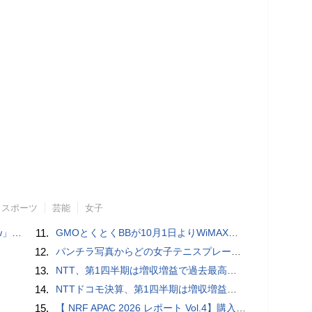
スポーツ
芸能
女子
言われる？
11.
GMOとくとくBBが10月1日よりWiMAXなど月額605円値上げ！全6種の重要変更を徹底解説
12.
パンチラ写真からどの女子テニスプレーヤーのものなのか当てるクイズ「Tennis Upskirts」
13.
NTT、第1四半期は増収増益で過去最高 IOWNや分散GPUの取り組みを説明
14.
NTTドコモ決算、第1四半期は増収増益 通信収入に底打ちの兆し、金融・AIを強化
15.
【 NRF APAC 2026 レポート Vol.4】購入の瞬間に眠る価値 Transaction Momentとリテールの次の成長戦略