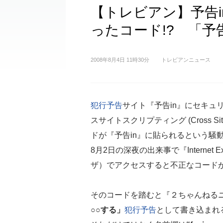
【トレビアン】予告
ったコード!? 「予
2008年8月4日 11時30分
トレビアンニュース
犯行予告
サイト『予告in』にセキュ
スサイトスクリプティング (Cross Site
ドが『予告in』に貼られるという騒
8月2日の深夜の出来事で『Internet 
ザ）でアクセスすると不正なコード
そのコードを踏むと『２ちゃんねるニ
○○する」
犯行予告
として書き込まれ