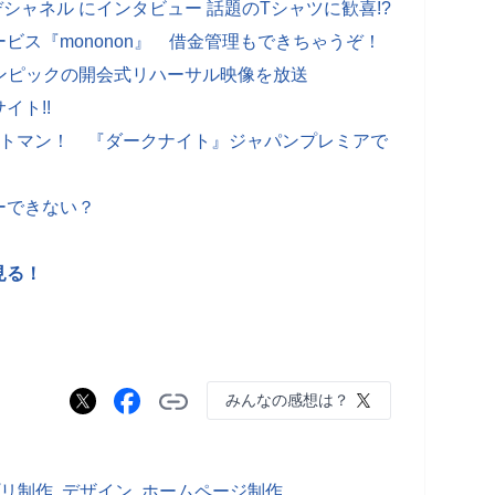
デシャネル にインタビュー 話題のTシャツに歓喜!?
ビス『mononon』 借金管理もできちゃうぞ！
ンピックの開会式リハーサル映像を放送
イト!!
ットマン！ 『ダークナイト』ジャパンプレミアで
ーできない？
見る！
みんなの感想は？
リ制作
,
デザイン
,
ホームページ制作