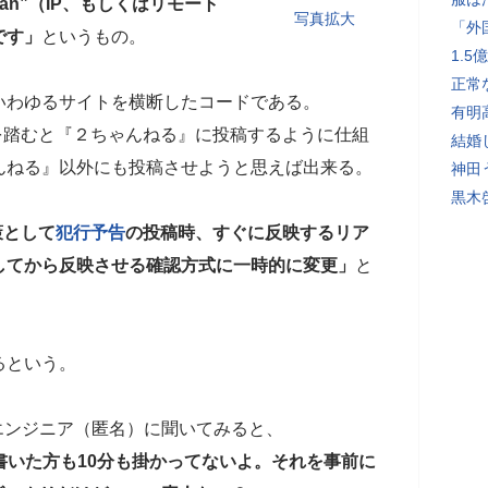
nasan”（IP、もしくはリモート
写真拡大
「外
です」
というもの。
1.
正常
いわゆるサイトを横断したコードである。
有明
を踏むと『２ちゃんねる』に投稿するように仕組
結婚
んねる』以外にも投稿させようと思えば出来る。
神田
黒木
策として
犯行予告
の投稿時、すぐに反映するリア
してから反映させる確認方式に一時的に変更」
と
るという。
エンジニア（匿名）に聞いてみると、
書いた方も10分も掛かってないよ。それを事前に