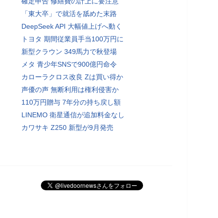
確定申告 修繕費の計上に要注意
「東大卒」で就活を舐めた末路
DeepSeek API 大幅値上げへ動く
トヨタ 期間従業員手当100万円に
新型クラウン 349馬力で秋登場
メタ 青少年SNSで900億円命令
カローラクロス改良 Zは買い得か
声優の声 無断利用は権利侵害か
110万円贈与 7年分の持ち戻し額
LINEMO 衛星通信が追加料金なし
カワサキ Z250 新型が9月発売