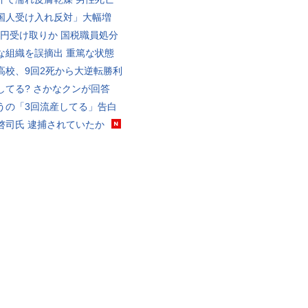
国人受け入れ反対」大幅増
5億円受け取りか 国税職員処分
な組織を誤摘出 重篤な状態
高校、9回2死から大逆転勝利
してる? さかなクンが回答
うの「3回流産してる」告白
啓司氏 逮捕されていたか