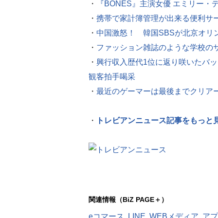
・
『BONES』主演女優 エミリー・
・
携帯で家計簿管理が出来る便利サー
・
中国激怒！ 韓国SBSが北京オリ
・
ファッション雑誌のような学校のサ
・
興行収入歴代1位に返り咲いたバ
観客拍手喝采
・
最近のゲーマーは最後までクリア
・
トレビアンニュース記事をもっと
関連情報（BiZ PAGE＋）
eコマース
,
LINE
,
WEBメディア
,
アプ