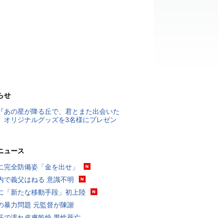
らせ
『あの星が降る丘で、君とまた出会いた
』オリジナルグッズを3名様にプレゼン
ニュース
に完全防備姿「金を出せ」
内で義父はねる 意識不明
に「新たな移動手段」初上陸
の暴力問題 元監督が陳謝
汗で濡れ皮膚乾燥 男性死亡