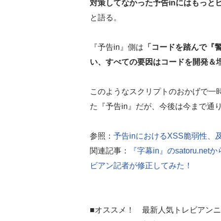
対策してなかった予告inにはもっと
と語る。
『予告in』側は
「コードを踏んで『警
い、すべての要因はコードを開発＆
このようなスクリプトのおかげで一時
た『予告in』だが、今後は今まで通
参照：
予告inにおけるXSS脆弱性
関連記事：
『字幕in』のsatoru.
ビアン記者が修正してみた！
■オススメ！ 最新人気トレビアン