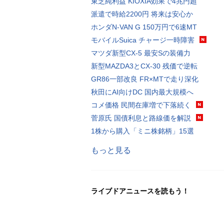
東芝純利益 KIOXIA効果で4兆円超
派遣で時給2200円 将来は安心か
ホンダN-VAN G 150万円で6速MT
モバイルSuica チャージ一時障害
マツダ新型CX-5 最安Sの装備力
新型MAZDA3とCX-30 残価で逆転
GR86一部改良 FR×MTで走り深化
秋田にAI向けDC 国内最大規模へ
コメ価格 民間在庫増で下落続く
菅原氏 国債利息と路線価を解説
1株から購入「ミニ株銘柄」15選
もっと見る
ライブドアニュースを読もう！