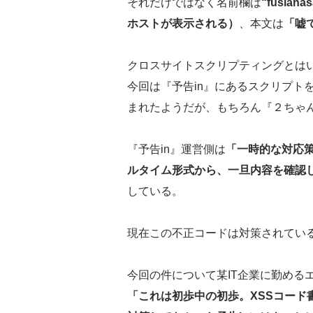
それだけではなく名前欄は
“fusia
ホストが表示される）
、本文は
「嘘
クロスサイトスクリプティングとは
今回は『予告in』にあるスクリプト
まれたようだが、もちろん『２ちゃ
『予告in』運営側は
「一時的な対応
ルタイム形式から、一旦内容を確認
している。
現在この不正コードは対策されてい
今回の件について某IT企業に勤める
「これは初歩中の初歩。XSSコード