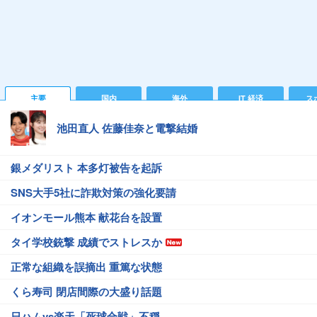
主要
国内
海外
IT 経済
ス
池田直人 佐藤佳奈と電撃結婚
銀メダリスト 本多灯被告を起訴
SNS大手5社に詐欺対策の強化要請
イオンモール熊本 献花台を設置
タイ学校銃撃 成績でストレスか
正常な組織を誤摘出 重篤な状態
くら寿司 閉店間際の大盛り話題
日ハムvs楽天「死球合戦」不穏