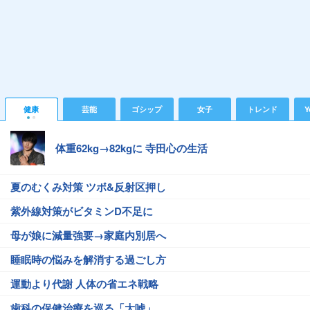
健康
芸能
ゴシップ
女子
トレンド
Y
体重62kg→82kgに 寺田心の生活
夏のむくみ対策 ツボ&反射区押し
紫外線対策がビタミンD不足に
母が娘に減量強要→家庭内別居へ
睡眠時の悩みを解消する過ごし方
運動より代謝 人体の省エネ戦略
歯科の保健治療を巡る「大嘘」