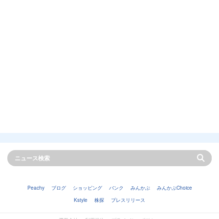
Peachy
ブログ
ショッピング
バンク
みんかぶ
みんかぶChoice
Kstyle
株探
プレスリリース