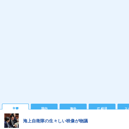
主要
国内
海外
IT 経済
ス
海上自衛隊の生々しい映像が物議