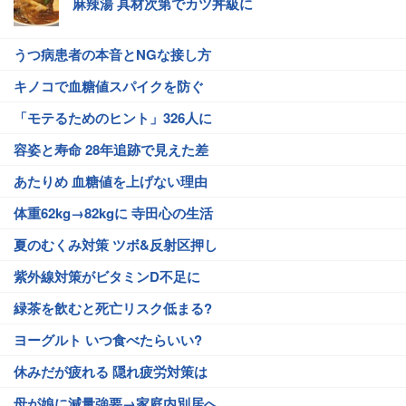
麻辣湯 具材次第でカツ丼級に
うつ病患者の本音とNGな接し方
キノコで血糖値スパイクを防ぐ
「モテるためのヒント」326人に
容姿と寿命 28年追跡で見えた差
あたりめ 血糖値を上げない理由
体重62kg→82kgに 寺田心の生活
夏のむくみ対策 ツボ&反射区押し
紫外線対策がビタミンD不足に
緑茶を飲むと死亡リスク低まる?
ヨーグルト いつ食べたらいい?
休みだが疲れる 隠れ疲労対策は
母が娘に減量強要→家庭内別居へ