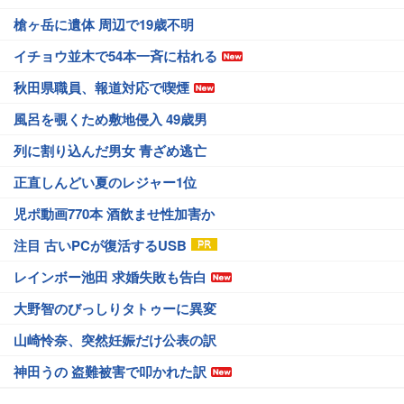
槍ヶ岳に遺体 周辺で19歳不明
イチョウ並木で54本一斉に枯れる
秋田県職員、報道対応で喫煙
風呂を覗くため敷地侵入 49歳男
列に割り込んだ男女 青ざめ逃亡
正直しんどい夏のレジャー1位
児ポ動画770本 酒飲ませ性加害か
注目 古いPCが復活するUSB
レインボー池田 求婚失敗も告白
大野智のびっしりタトゥーに異変
山崎怜奈、突然妊娠だけ公表の訳
神田うの 盗難被害で叩かれた訳