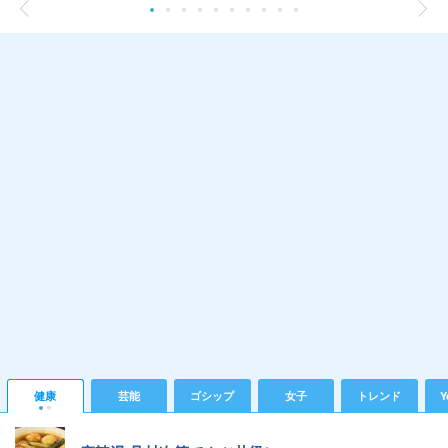
健康
芸能
ゴシップ
女子
トレンド
Y