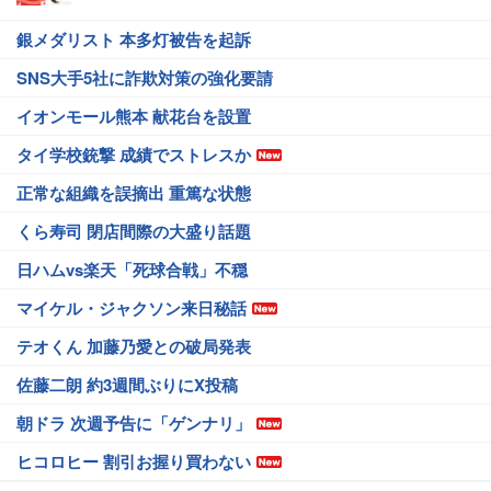
銀メダリスト 本多灯被告を起訴
SNS大手5社に詐欺対策の強化要請
イオンモール熊本 献花台を設置
タイ学校銃撃 成績でストレスか
正常な組織を誤摘出 重篤な状態
くら寿司 閉店間際の大盛り話題
日ハムvs楽天「死球合戦」不穏
マイケル・ジャクソン来日秘話
テオくん 加藤乃愛との破局発表
佐藤二朗 約3週間ぶりにX投稿
朝ドラ 次週予告に「ゲンナリ」
ヒコロヒー 割引お握り買わない