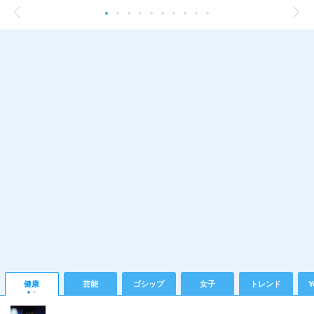
健康
芸能
ゴシップ
女子
トレンド
Y