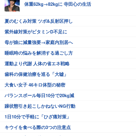
体重62kg→82kgに 寺田心の生活
夏のむくみ対策 ツボ&反射区押し
紫外線対策がビタミンD不足に
母が娘に減量強要→家庭内別居へ
睡眠時の悩みを解消する過ごし方
運動より代謝 人体の省エネ戦略
歯科の保健治療を巡る「大嘘」
大食い女子 46キロ体型の秘密
バランスボール毎日10分で20kg減
躁状態引き起こしかねないNG行動
1日10分で手軽に「ひざ痛対策」
キウイを食べる際の3つの注意点