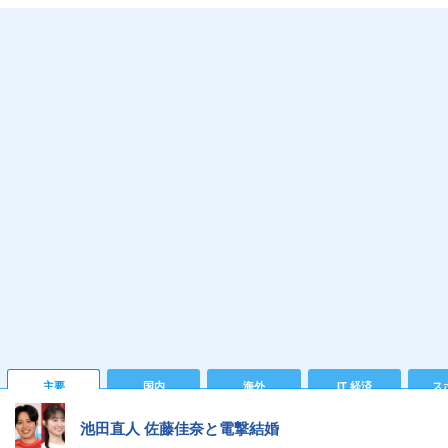
主要
国内
海外
IT 経済
ス
池田直人 佐藤佳奈と電撃結婚