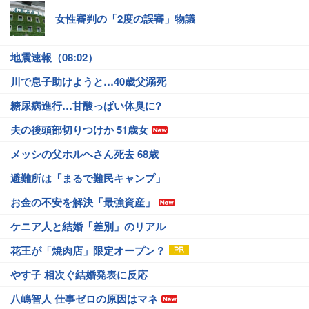
女性審判の「2度の誤審」物議
地震速報（08:02）
川で息子助けようと…40歳父溺死
糖尿病進行…甘酸っぱい体臭に?
夫の後頭部切りつけか 51歳女
メッシの父ホルヘさん死去 68歳
避難所は「まるで難民キャンプ」
お金の不安を解決「最強資産」
ケニア人と結婚「差別」のリアル
花王が「焼肉店」限定オープン？
やす子 相次ぐ結婚発表に反応
八嶋智人 仕事ゼロの原因はマネ