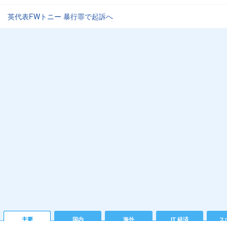
英代表FWトニー 暴行罪で起訴へ
主要
国内
海外
IT 経済
ス