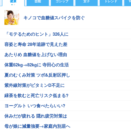
健康
芸能
ゴシップ
女子
トレンド
Y
キノコで血糖値スパイクを防ぐ
「モテるためのヒント」326人に
容姿と寿命 28年追跡で見えた差
あたりめ 血糖値を上げない理由
体重62kg→82kgに 寺田心の生活
夏のむくみ対策 ツボ&反射区押し
紫外線対策がビタミンD不足に
緑茶を飲むと死亡リスク低まる?
ヨーグルト いつ食べたらいい?
休みだが疲れる 隠れ疲労対策は
母が娘に減量強要→家庭内別居へ