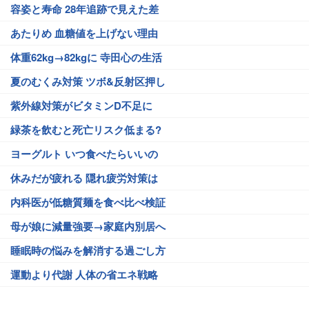
容姿と寿命 28年追跡で見えた差
あたりめ 血糖値を上げない理由
体重62kg→82kgに 寺田心の生活
夏のむくみ対策 ツボ&反射区押し
紫外線対策がビタミンD不足に
緑茶を飲むと死亡リスク低まる?
ヨーグルト いつ食べたらいいの
休みだが疲れる 隠れ疲労対策は
内科医が低糖質麺を食べ比べ検証
母が娘に減量強要→家庭内別居へ
睡眠時の悩みを解消する過ごし方
運動より代謝 人体の省エネ戦略