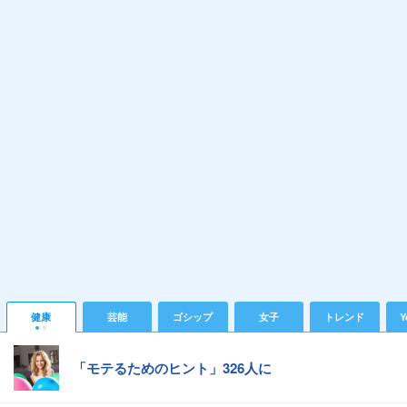
健康
芸能
ゴシップ
女子
トレンド
Y
「モテるためのヒント」326人に