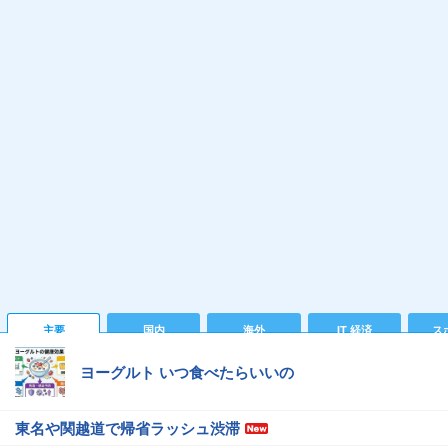
主要
国内
海外
IT 経済
ス
ヨーグルト いつ食べたらいいの
東名や関越道で帰省ラッシュ渋滞