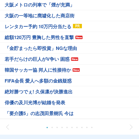
大阪メトロの列車で「煙が充満」
大阪の一等地に廃墟化した商店街
レンタカー予約 10万円分当たる
総額120万円 豊胸した男性を直撃
「金貯まったら即投資」NGな理由
若手だらけの巨人がV争い 困惑
韓国サッカー協 邦人に性接待か
FIFA会長 愛人へ多額の金銭疑惑
絶対勝つでぇ! 久保凛が決勝進出
俳優の及川光博が結婚を発表
「要介護5」の志茂田景樹氏 今は