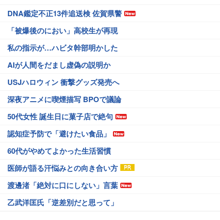
DNA鑑定不正13件追送検 佐賀県警
「被爆後のにおい」高校生が再現
私の指示が…ハビタ幹部明かした
AIが人間をだまし虚偽の説明か
USJハロウィン 衝撃グッズ発売へ
深夜アニメに喫煙描写 BPOで議論
50代女性 誕生日に菓子店で絶句
認知症予防で「避けたい食品」
60代がやめてよかった生活習慣
医師が語る汗悩みとの向き合い方
渡邊渚「絶対に口にしない」言葉
乙武洋匡氏「逆差別だと思って」