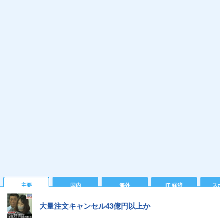
主要
国内
海外
IT 経済
ス
大量注文キャンセル43億円以上か