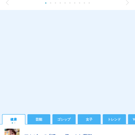
健康
芸能
ゴシップ
女子
トレンド
Y