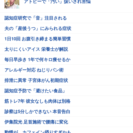
アトピーで「汚い」扱いされ苦悩
認知症研究で「音」注目される
夫の「産後うつ」にみられる症状
1日10回 お腹引き締まる簡単習慣
太りにくいアイス 栄養士が解説
毎日早歩き 1年で何キロ痩せるか
アレルギー対応 ねじりパン術
排泄に異常 子宮体がん初期症状
認知症予防で「避けたい食品」
筋トレ7年 彼女なしも肉体は別格
診察は5分しかできない 本音告白
伊集院光 足首施術で腰痛に変化
動悸が…カフェイン摂りすぎかも