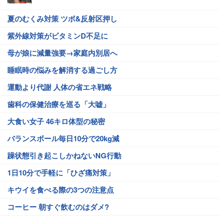
夏のむくみ対策 ツボ&反射区押し
紫外線対策がビタミンD不足に
母が娘に減量強要→家庭内別居へ
睡眠時の悩みを解消する過ごし方
運動より代謝 人体の省エネ戦略
歯科の保健治療を巡る「大嘘」
大食い女子 46キロ体型の秘密
バランスボール毎日10分で20kg減
躁状態引き起こしかねないNG行動
1日10分で手軽に「ひざ痛対策」
キウイを食べる際の3つの注意点
コーヒー 朝すぐ飲むのはダメ?