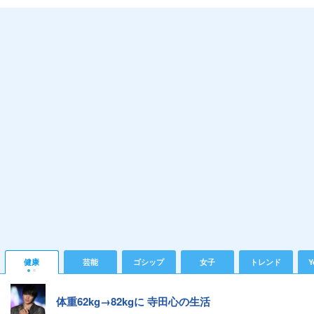
健康
芸能
ゴシップ
女子
トレンド
Y
体重62kg→82kgに 寺田心の生活