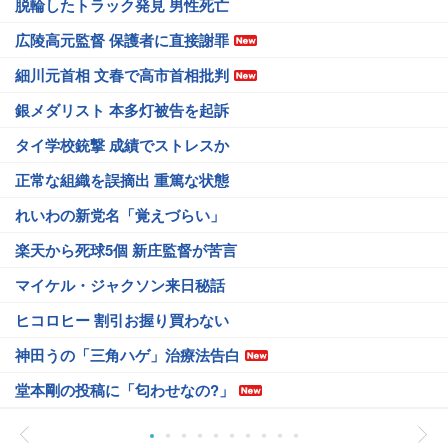
脱輪したトラック発見 男性死亡
広陵高元監督 保護者に直接謝罪
細川元首相 文春で高市首相批判
銀メダリスト 本多灯被告を起訴
タイ学校銃撃 成績でストレスか
正常な組織を誤摘出 重篤な状態
れいわの新党名「覚えづらい」
楽天から死球5個 新庄監督が苦言
マイケル・ジャクソン来日秘話
ヒコロヒー 割引お握り買わない
神田うの「三角ハゲ」治療法告白
堂本剛の投稿に「匂わせなの?」