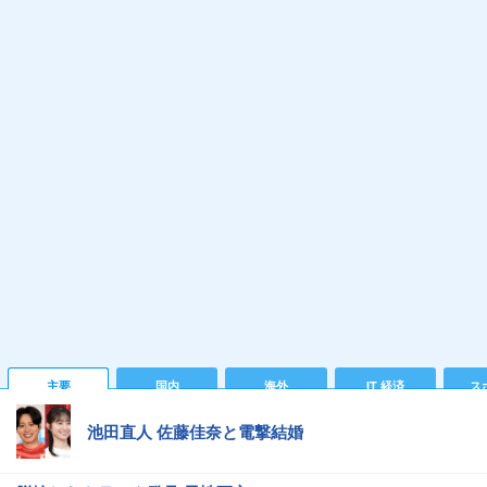
主要
国内
海外
IT 経済
ス
池田直人 佐藤佳奈と電撃結婚