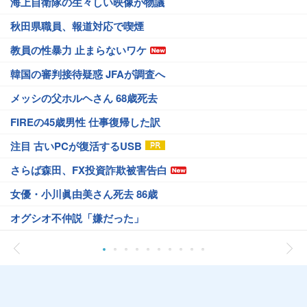
海上自衛隊の生々しい映像が物議
秋田県職員、報道対応で喫煙
教員の性暴力 止まらないワケ
韓国の審判接待疑惑 JFAが調査へ
メッシの父ホルヘさん 68歳死去
FIREの45歳男性 仕事復帰した訳
注目 古いPCが復活するUSB
さらば森田、FX投資詐欺被害告白
女優・小川眞由美さん死去 86歳
オグシオ不仲説「嫌だった」