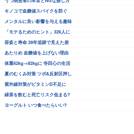
うつ病患者の本音とNGな接し方
キノコで血糖値スパイクを防ぐ
メンタルに良い影響を与える趣味
「モテるためのヒント」326人に
容姿と寿命 28年追跡で見えた差
あたりめ 血糖値を上げない理由
体重62kg→82kgに 寺田心の生活
夏のむくみ対策 ツボ&反射区押し
紫外線対策がビタミンD不足に
緑茶を飲むと死亡リスク低まる?
ヨーグルト いつ食べたらいい?