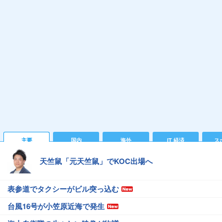
主要
国内
海外
IT 経済
ス
天竺鼠「元天竺鼠」でKOC出場へ
表参道でタクシーがビル突っ込む
台風16号が小笠原近海で発生