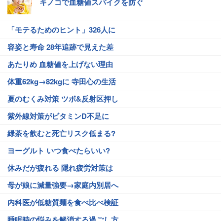
キノコで血糖値スパイクを防ぐ
「モテるためのヒント」326人に
容姿と寿命 28年追跡で見えた差
あたりめ 血糖値を上げない理由
体重62kg→82kgに 寺田心の生活
夏のむくみ対策 ツボ&反射区押し
紫外線対策がビタミンD不足に
緑茶を飲むと死亡リスク低まる?
ヨーグルト いつ食べたらいい?
休みだが疲れる 隠れ疲労対策は
母が娘に減量強要→家庭内別居へ
内科医が低糖質麺を食べ比べ検証
睡眠時の悩みを解消する過ごし方