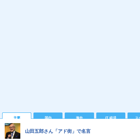
主要
国内
海外
IT 経済
ス
山田五郎さん「アド街」で名言