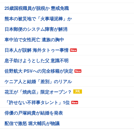
25歳国税職員が脱税か 懲戒免職
熊本の被災地で「火事場泥棒」か
日本郵便のシステム障害が解消
車中泊で女性死亡 遺族の胸中
日本人が誤解 海外タトゥー事情
息子助けようとした父 意識不明
佐野航大 PSVへの完全移籍が決定
ケニア人と結婚「差別」のリアル
花王が「焼肉店」限定オープン？
「許せない不祥事タレント」1位
俳優の戸塚純貴が結婚を発表
配信で激怒 堀大輔氏が物議