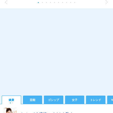
健康
芸能
ゴシップ
女子
トレンド
Y