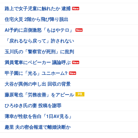
路上で女子児童に触れたか 逮捕
住宅火災 2階から飛び降り脱出
AI予約に店側激怒「もはやテロ」
「戻れるなら戻って」許されない
玉川氏の「警察官が死刑」に批判
満員電車にベビーカー 議論呼ぶ
甲子園に「光る」ユニホーム?
大谷が異例の申し出 回収の背景
藤原竜也「労務改善」をアピール
ひろゆき氏の妻 投稿を謝罪
薄幸が性欲を告白「1日AV見る」
趣里 夫の密会報道で離婚決断か