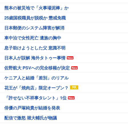
熊本の被災地で「火事場泥棒」か
25歳国税職員が脱税か 懲戒免職
日本郵便のシステム障害が解消
車中泊で女性死亡 遺族の胸中
息子助けようとした父 意識不明
日本人が誤解 海外タトゥー事情
佐野航大 PSVへの完全移籍が決定
ケニア人と結婚「差別」のリアル
花王が「焼肉店」限定オープン？
「許せない不祥事タレント」1位
俳優の戸塚純貴が結婚を発表
配信で激怒 堀大輔氏が物議