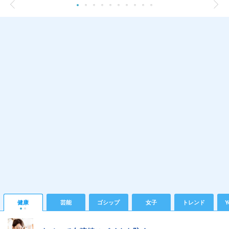
健康
芸能
ゴシップ
女子
トレンド
Y