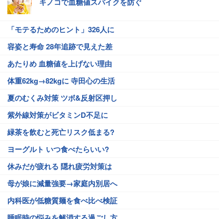
キノコで血糖値スパイクを防ぐ
「モテるためのヒント」326人に
容姿と寿命 28年追跡で見えた差
あたりめ 血糖値を上げない理由
体重62kg→82kgに 寺田心の生活
夏のむくみ対策 ツボ&反射区押し
紫外線対策がビタミンD不足に
緑茶を飲むと死亡リスク低まる?
ヨーグルト いつ食べたらいい?
休みだが疲れる 隠れ疲労対策は
母が娘に減量強要→家庭内別居へ
内科医が低糖質麺を食べ比べ検証
睡眠時の悩みを解消する過ごし方