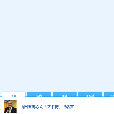
主要
国内
海外
IT 経済
ス
山田五郎さん「アド街」で名言