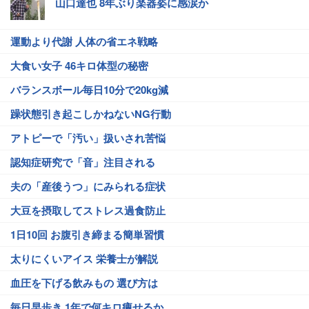
山口達也 8年ぶり楽器姿に感涙か
運動より代謝 人体の省エネ戦略
大食い女子 46キロ体型の秘密
バランスボール毎日10分で20kg減
躁状態引き起こしかねないNG行動
アトピーで「汚い」扱いされ苦悩
認知症研究で「音」注目される
夫の「産後うつ」にみられる症状
大豆を摂取してストレス過食防止
1日10回 お腹引き締まる簡単習慣
太りにくいアイス 栄養士が解説
血圧を下げる飲みもの 選び方は
毎日早歩き 1年で何キロ痩せるか