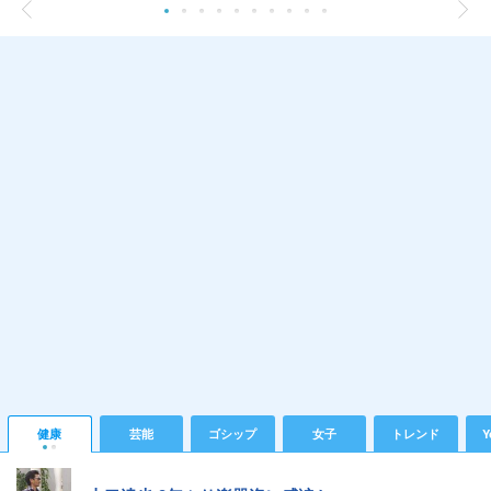
健康
芸能
ゴシップ
女子
トレンド
Y