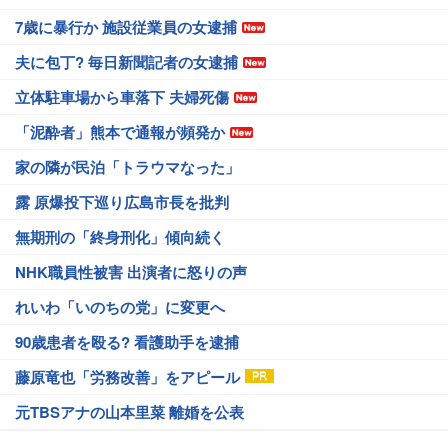
7歳に暴行か 施設従業員の女逮捕
夫に包丁? 毎日新聞記者の女逮捕
立体駐車場から車落下 夫婦死傷
「泥酔者」熊本で通報が頻発か
家の隣が民泊「トラウマなった」
露 原爆投下巡り広島市長を批判
無期刑の「終身刑化」傾向続く
NHK職員性被害 出演者に怒りの声
れいわ「いのちの党」に変更へ
90歳患者を殴る? 看護助手を逮捕
藤原竜也「労務改善」をアピール
元TBSアナの山本里菜 離婚を公表