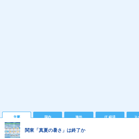
主要
国内
海外
IT 経済
ス
関東「真夏の暑さ」は終了か