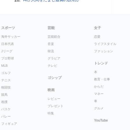
スポーツ
芸能
女子
海外サッカー
芸能総合
恋愛
日本代表
音楽
ライフスタイル
Jリーグ
韓流
ファッション
プロ野球
グラビア
トレンド
MLB
テレビ
本
ゴルフ
ゴシップ
教育・仕事
テニス
からだ
格闘技
映画
マネー
競馬
レビュー
車
相撲
プレゼント
グルメ
バスケ
特集
バレー
YouTube
フィギュア