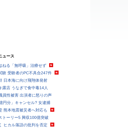
ニュース
はねる「無呼吸」治療せず
試験 受験者のPC不具合247件
鮮 日本海に向け飛翔体発射
キ露店 うなぎで食中毒14人
K職員性被害 出演者に怒りの声
3億円分」キャンセル? 女逮捕
堂 熊本地震被災者へ対応も
ストーリー5 興収100億突破
く ヒカル落語の批判を否定