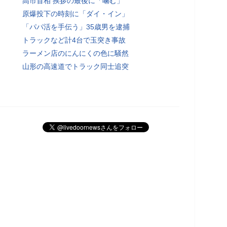
高市首相 挨拶の最後に「噛む」
原爆投下の時刻に「ダイ・イン」
「パパ活を手伝う」35歳男を逮捕
トラックなど計4台で玉突き事故
ラーメン店のにんにくの色に騒然
山形の高速道でトラック同士追突