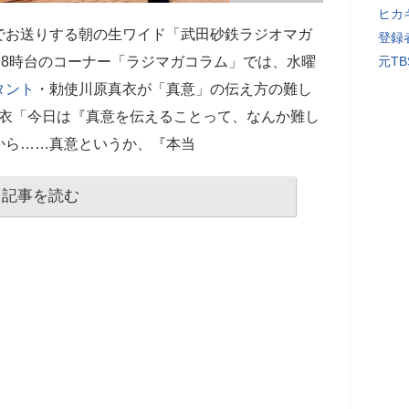
ヒカキ
でお送りする朝の生ワイド「武田砂鉄ラジオマガ
登録者
）8時台のコーナー「ラジマガコラム」では、水曜
元T
タント
・勅使川原真衣が「真意」の伝え方の難し
真衣「今日は『真意を伝えることって、なんか難し
から……真意というか、『本当
記事を読む