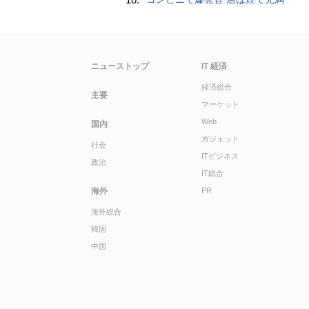
ニューストップ
IT 経済
経済総合
主要
マーケット
Web
国内
ガジェット
社会
ITビジネス
政治
IT総合
海外
PR
海外総合
韓国
中国