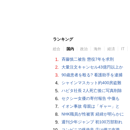
ランキング
総合
国内
政治
海外
経済
IT
1.
斉藤慎二被告 懲役7年を求刑
2.
大量注文キャンセル43億円以上か
3.
90歳患者を殴る? 看護助手を逮捕
4.
シャインマスカット約400房盗難
5.
ハビタ社長 2人死亡後に写真削除
6.
セクシー女優の寄付報告 中傷も
7.
イオン事故 母親は「ギャー」と
8.
NHK職員が性被害 経緯が明らかに
9.
週刊少年ジャンプ 初100万部割れ
10.
コンビニで爆発音 店は煙で充満