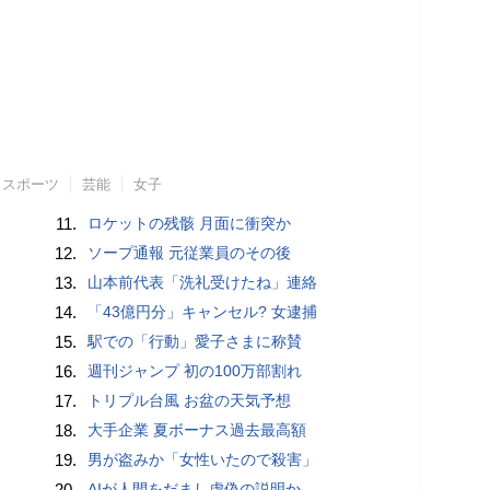
スポーツ
芸能
女子
11.
ロケットの残骸 月面に衝突か
12.
ソープ通報 元従業員のその後
13.
山本前代表「洗礼受けたね」連絡
14.
「43億円分」キャンセル? 女逮捕
15.
駅での「行動」愛子さまに称賛
16.
週刊ジャンプ 初の100万部割れ
17.
トリプル台風 お盆の天気予想
18.
大手企業 夏ボーナス過去最高額
19.
男が盗みか「女性いたので殺害」
20.
AIが人間をだまし虚偽の説明か