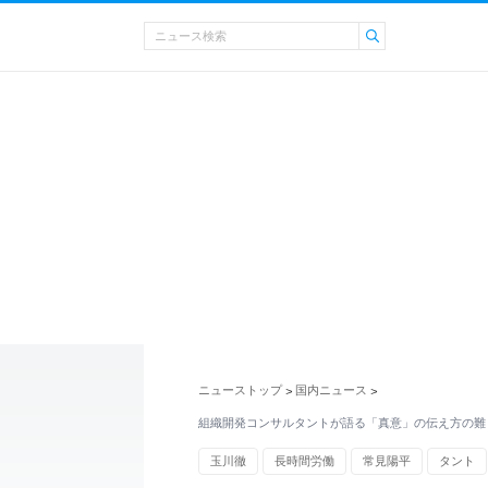
ニューストップ
国内ニュース
>
>
組織開発コンサルタントが語る「真意」の伝え方の難
玉川徹
長時間労働
常見陽平
タント
コンサルタント
SNS