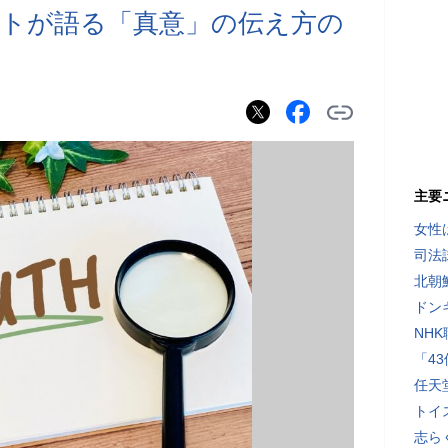
トが語る「真意」の伝え方の
主要
女性
司法
北朝
ドン
NH
「4
任天
トイ
志ら