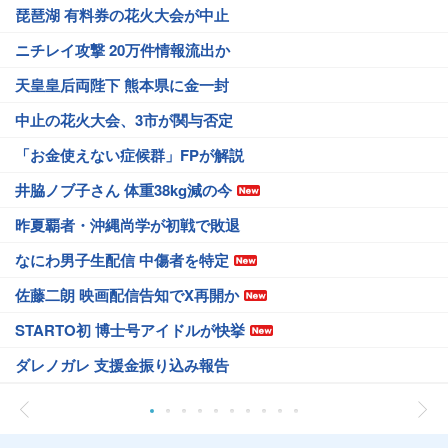
琵琶湖 有料券の花火大会が中止
ニチレイ攻撃 20万件情報流出か
天皇皇后両陛下 熊本県に金一封
中止の花火大会、3市が関与否定
「お金使えない症候群」FPが解説
井脇ノブ子さん 体重38kg減の今
昨夏覇者・沖縄尚学が初戦で敗退
なにわ男子生配信 中傷者を特定
佐藤二朗 映画配信告知でX再開か
STARTO初 博士号アイドルが快挙
ダレノガレ 支援金振り込み報告