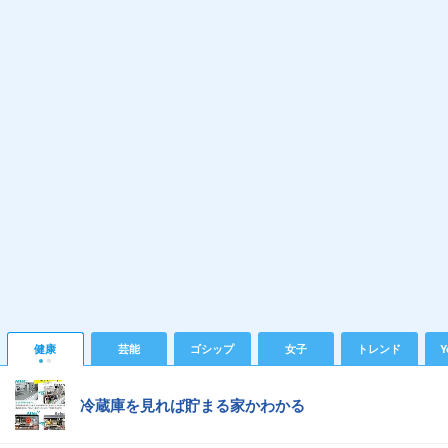
健康
芸能
ゴシップ
女子
トレンド
Y
冷蔵庫を見れば貯まる家かわかる