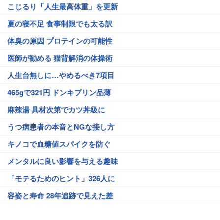
こじるり「人生最高体重」を更新
夏の寝不足 食事制限でも太る訳
体臭の原因 プロテインの可能性
医師が勧める 猫背解消の体操術
人生台無しに…やめるべき7項目
465gで321円 ドンキプリン品薄
麻辣湯 具材次第でカツ丼級に
うつ病患者の本音とNGな接し方
キノコで血糖値スパイクを防ぐ
メンタルに良い影響を与える趣味
「モテるためのヒント」326人に
容姿と寿命 28年追跡で見えた差