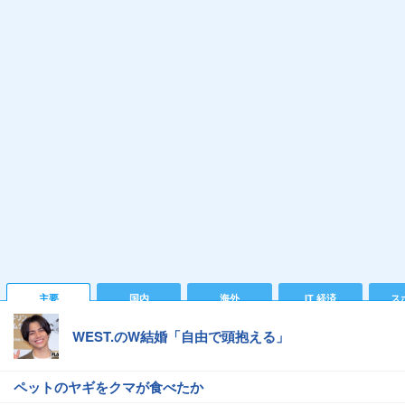
主要
国内
海外
IT 経済
ス
WEST.のW結婚「自由で頭抱える」
ペットのヤギをクマが食べたか