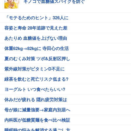
キノコで血糖値スパイクを防ぐ
「モテるためのヒント」326人に
容姿と寿命 28年追跡で見えた差
あたりめ 血糖値を上げない理由
体重62kg→82kgに 寺田心の生活
夏のむくみ対策 ツボ&反射区押し
紫外線対策がビタミンD不足に
緑茶を飲むと死亡リスク低まる?
ヨーグルト いつ食べたらいい?
休みだが疲れる 隠れ疲労対策は
母が娘に減量強要→家庭内別居へ
内科医が低糖質麺を食べ比べ検証
睡眠時の悩みを解消する過ごし方