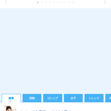
健康
芸能
ゴシップ
女子
トレンド
Y