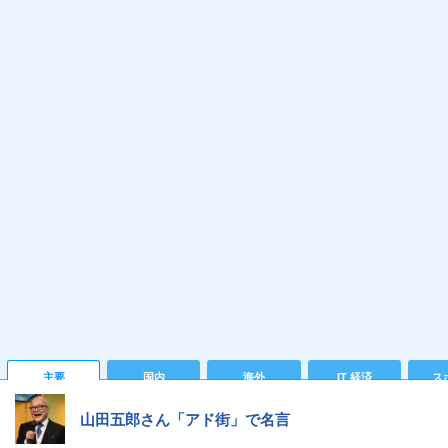
主要
国内
海外
IT 経済
ス
山田五郎さん「アド街」で名言