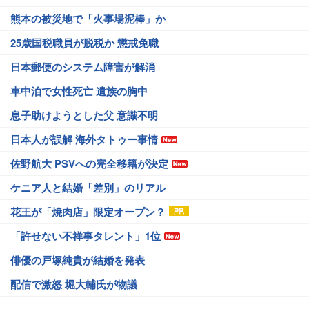
熊本の被災地で「火事場泥棒」か
25歳国税職員が脱税か 懲戒免職
日本郵便のシステム障害が解消
車中泊で女性死亡 遺族の胸中
息子助けようとした父 意識不明
日本人が誤解 海外タトゥー事情
佐野航大 PSVへの完全移籍が決定
ケニア人と結婚「差別」のリアル
花王が「焼肉店」限定オープン？
「許せない不祥事タレント」1位
俳優の戸塚純貴が結婚を発表
配信で激怒 堀大輔氏が物議