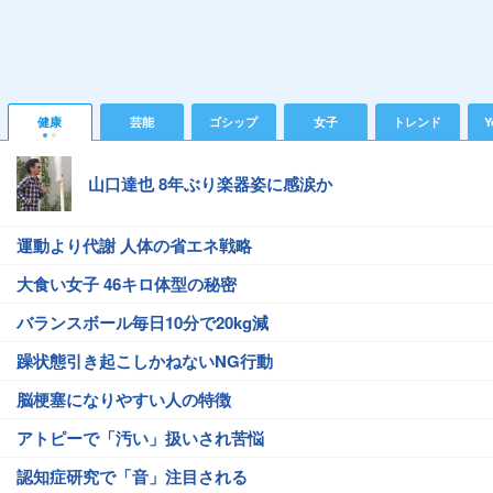
健康
芸能
ゴシップ
女子
トレンド
Y
山口達也 8年ぶり楽器姿に感涙か
運動より代謝 人体の省エネ戦略
大食い女子 46キロ体型の秘密
バランスボール毎日10分で20kg減
躁状態引き起こしかねないNG行動
脳梗塞になりやすい人の特徴
アトピーで「汚い」扱いされ苦悩
認知症研究で「音」注目される