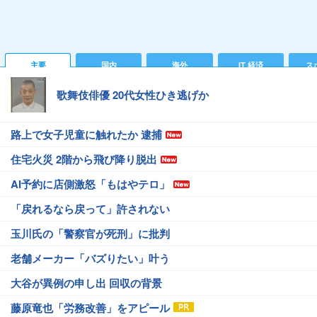
主要
国内
海外
IT 経済
ス
歌舞伎俳優 20代女性ひき逃げか
路上で女子児童に触れたか 逮捕
住宅火災 2階から飛び降り脱出
AI予約に店側激怒「もはやテロ」
「戻れるなら戻って」許されない
玉川氏の「警察官が死刑」に批判
老舗メーカー「バズりたい」叶う
大谷が異例の申し出 回収の背景
藤原竜也「労務改善」をアピール