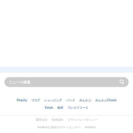
Peachy
ブログ
ショッピング
バンク
みんかぶ
みんかぶChoice
Kstyle
株探
プレスリリース
運営会社
利用規約
プライバシーポリシー
livedoorお客様サポートセンター
livedoor