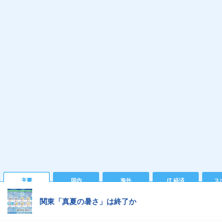
主要
国内
海外
IT 経済
ス
関東「真夏の暑さ」は終了か