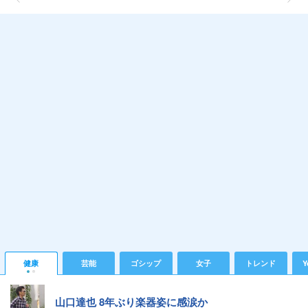
健康
芸能
ゴシップ
女子
トレンド
Y
山口達也 8年ぶり楽器姿に感涙か