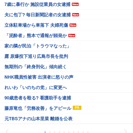
7歳に暴行か 施設従業員の女逮捕
夫に包丁? 毎日新聞記者の女逮捕
立体駐車場から車落下 夫婦死傷
「泥酔者」熊本で通報が頻発か
家の隣が民泊「トラウマなった」
露 原爆投下巡り広島市長を批判
無期刑の「終身刑化」傾向続く
NHK職員性被害 出演者に怒りの声
れいわ「いのちの党」に変更へ
90歳患者を殴る? 看護助手を逮捕
藤原竜也「労務改善」をアピール
元TBSアナの山本里菜 離婚を公表