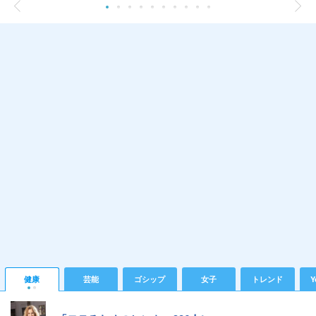
健康
芸能
ゴシップ
女子
トレンド
Y