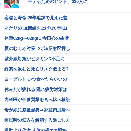
「モテるためのヒント」326人に
容姿と寿命 28年追跡で見えた差
あたりめ 血糖値を上げない理由
体重62kg→82kgに 寺田心の生活
夏のむくみ対策 ツボ&反射区押し
紫外線対策がビタミンD不足に
緑茶を飲むと死亡リスク低まる?
ヨーグルト いつ食べたらいいの
休みだが疲れる 隠れ疲労対策は
内科医が低糖質麺を食べ比べ検証
母が娘に減量強要→家庭内別居へ
睡眠時の悩みを解消する過ごし方
運動より代謝 人体の省エネ戦略