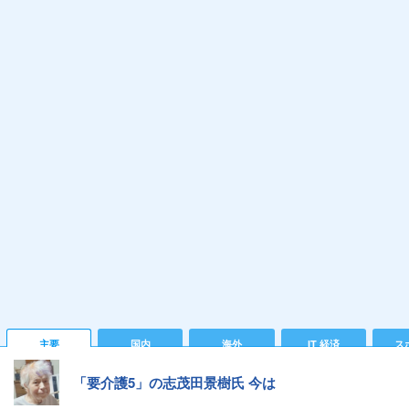
主要
国内
海外
IT 経済
ス
「要介護5」の志茂田景樹氏 今は