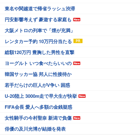
東名や関越道で帰省ラッシュ渋滞
円安影響考えず 豪遊する家庭も
大阪メトロの列車で「煙が充満」
レンタカー予約 10万円分当たる
総額120万円 豊胸した男性を直撃
ヨーグルト いつ食べたらいいの
韓国サッカー協 邦人に性接待か
若手だらけの巨人がV争い 困惑
U-20陸上 3000m走で早大生が快挙
FIFA会長 愛人へ多額の金銭疑惑
女性騎手の今村聖奈 新潟で負傷
俳優の及川光博が結婚を発表