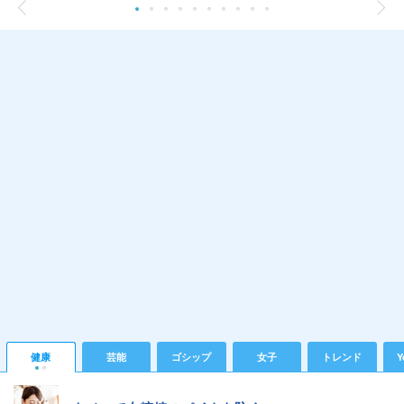
健康
芸能
ゴシップ
女子
トレンド
Y