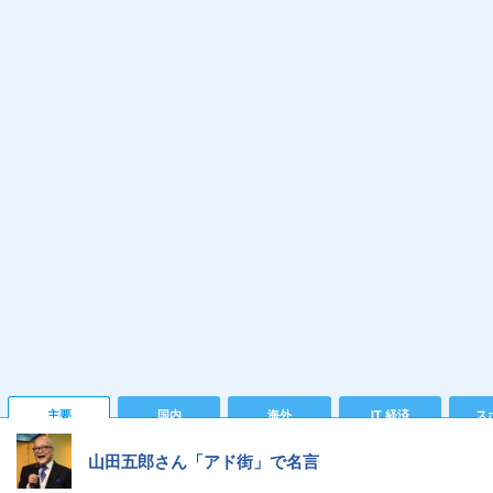
主要
国内
海外
IT 経済
ス
山田五郎さん「アド街」で名言