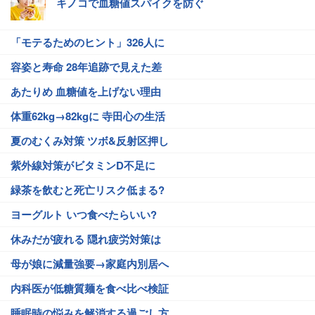
キノコで血糖値スパイクを防ぐ
「モテるためのヒント」326人に
容姿と寿命 28年追跡で見えた差
あたりめ 血糖値を上げない理由
体重62kg→82kgに 寺田心の生活
夏のむくみ対策 ツボ&反射区押し
紫外線対策がビタミンD不足に
緑茶を飲むと死亡リスク低まる?
ヨーグルト いつ食べたらいい?
休みだが疲れる 隠れ疲労対策は
母が娘に減量強要→家庭内別居へ
内科医が低糖質麺を食べ比べ検証
睡眠時の悩みを解消する過ごし方