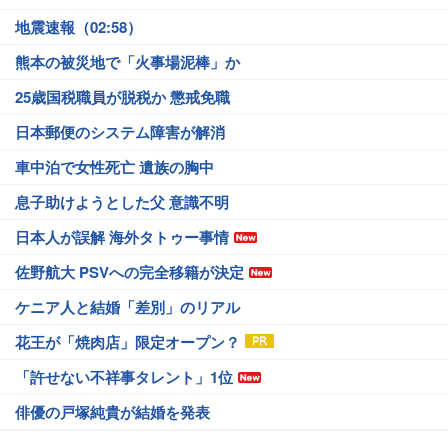
地震速報（02:58）
熊本の被災地で「火事場泥棒」か
25歳国税職員が脱税か 懲戒免職
日本郵便のシステム障害が解消
車中泊で女性死亡 遺族の胸中
息子助けようとした父 意識不明
日本人が誤解 海外タトゥー事情
佐野航大 PSVへの完全移籍が決定
ケニア人と結婚「差別」のリアル
花王が「焼肉店」限定オープン？
「許せない不祥事タレント」1位
俳優の戸塚純貴が結婚を発表