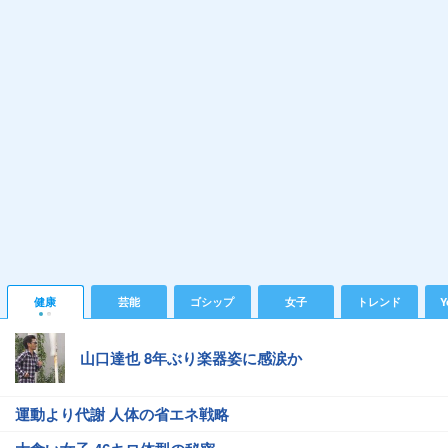
健康
芸能
ゴシップ
女子
トレンド
Y
山口達也 8年ぶり楽器姿に感涙か
運動より代謝 人体の省エネ戦略