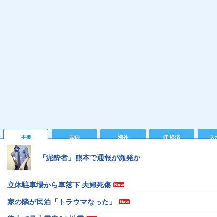
主要
国内
海外
IT 経済
ス
「泥酔者」熊本で通報が頻発か
立体駐車場から車落下 夫婦死傷
家の隣が民泊「トラウマなった」