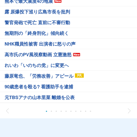
熊本で最大震度4の地震
露 原爆投下巡り広島市長を批判
警官発砲で死亡 直前に不審行動
無期刑の「終身刑化」傾向続く
NHK職員性被害 出演者に怒りの声
高市氏のPV風視察動画 立憲激怒
れいわ「いのちの党」に変更へ
藤原竜也、「労務改善」アピール
90歳患者を殴る? 看護助手を逮捕
元TBSアナの山本里菜 離婚を公表