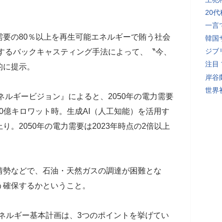
20
一言
要の80％以上を再生可能エネルギーで賄う社会
韓国
ジブ
算するバックキャスティング手法によって、〝今、
注目
的に提示。
岸谷
世界初
ネルギービジョン』によると、2050年の電力需要
920億キロワット時。生成AI（人工知能）を活用す
。2050年の電力需要は2023年時点の2倍以上
勢などで、石油・天然ガスの調達が困難とな
う確保するかということ。
エネルギー基本計画は、3つのポイントを挙げてい