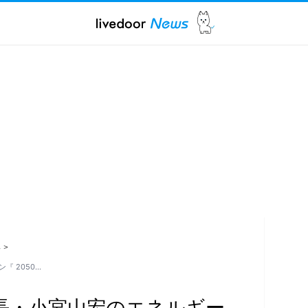
ス
>
 2050…
長・小宮山宏のエネルギー