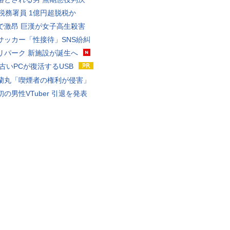
代税務署員 1億円超脱税か
で激昂 巨漢が女子高生殺害
サッカー「性接待」SNS紛糾
リパーク 新施設が誕生へ
 古いPCが復活するUSB
蘭丸「喫煙者の権利が侵害」
の男性VTuber 引退を発表