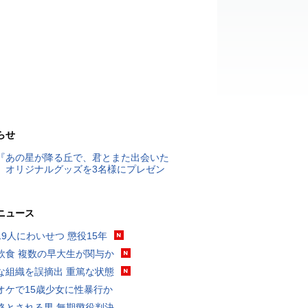
らせ
『あの星が降る丘で、君とまた出会いた
』オリジナルグッズを3名様にプレゼン
ニュース
19人にわいせつ 懲役15年
飲食 複数の早大生が関与か
な組織を誤摘出 重篤な状態
オケで15歳少女に性暴行か
格とされる男 無期懲役判決