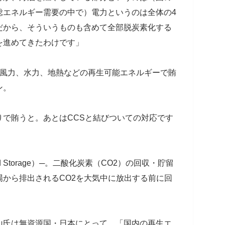
総エネルギー需要の中で）電力というのは全体の4
だから、そういうものも含めて全部脱炭素化する
を進めてきたわけです」
風力、水力、地熱などの再生可能エネルギーで賄
ン。
りで賄うと。あとはCCSと結びついての対応です
re and Storage）─。二酸化炭素（CO2）の回収・貯留
から排出されるCO2を大気中に放出する前に回
氏は無資源国・日本にとって、「国内の再生エ