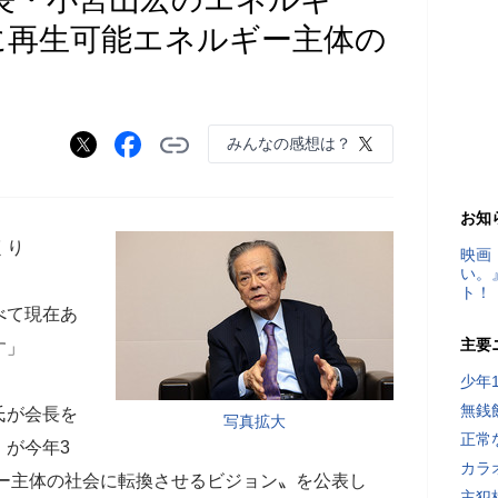
年に再生可能エネルギー主体の
みんなの感想は？
お知
くり
映画
い。
ト！
べて現在あ
主要
す」
少年
無銭
氏が会長を
写真拡大
正常
』が今年3
カラ
ギー主体の社会に転換させるビジョン〟を公表し
主犯