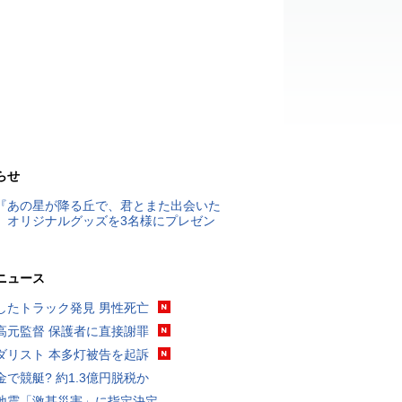
らせ
『あの星が降る丘で、君とまた出会いた
』オリジナルグッズを3名様にプレゼン
ニュース
したトラック発見 男性死亡
高元監督 保護者に直接謝罪
ダリスト 本多灯被告を起訴
金で競艇? 約1.3億円脱税か
地震「激甚災害」に指定決定