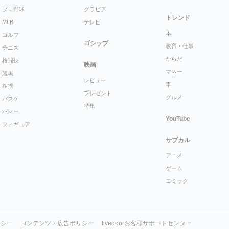
プロ野球
グラビア
トレンド
MLB
テレビ
本
ゴルフ
ゴシップ
教育・仕事
テニス
からだ
格闘技
映画
マネー
競馬
レビュー
車
相撲
プレゼント
グルメ
バスケ
特集
バレー
YouTube
フィギュア
サブカル
アニメ
ゲーム
コミック
リシー
コンテンツ・広告ポリシー
livedoorお客様サポートセンター