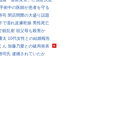
 手術中の医師が患者を守る
寿司 閉店間際の大盛り話題
汗で濡れ皮膚乾燥 男性死亡
で銃乱射 祖父母も殺害か
優太 10代女性との結婚報告
くん 加藤乃愛との破局発表
啓司氏 逮捕されていたか