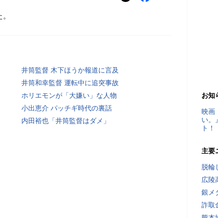
た。
井筒監督 木下ほうか報道に言及
井筒和幸監督 運転中に追突事故
ホリエモンが「大嫌い」な人物
お知
小出恵介 パッチギ時代の裏話
映画
い。
内田裕也「井筒監督はダメ」
ト！
主要
脱輪
広陵
銀メ
詐取
熊本