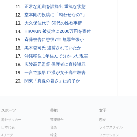
11.
正常な組織を誤摘出 重篤な状態
12.
堂本剛の投稿に「匂わせなの?」
13.
大久保佳代子 50代の性欲事情
14.
HIKAKIN 被災地に2000万円を寄付
15.
斉藤被告に懲役7年 無罪主張か
16.
黒木啓司氏 逮捕されていたか
17.
沖縄移住 1年住んで分かった現実
18.
広陵高元監督 保護者に直接謝罪
19.
一言で激昂 巨漢が女子高生殺害
20.
関東「真夏の暑さ」は終了か
スポーツ
芸能
女子
海外サッカー
芸能総合
恋愛
日本代表
音楽
ライフスタイル
Jリーグ
韓流
ファッション