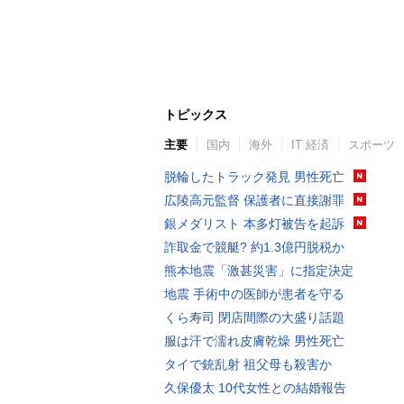
トピックス
主要
国内
海外
IT 経済
スポーツ
脱輪したトラック発見 男性死亡
広陵高元監督 保護者に直接謝罪
銀メダリスト 本多灯被告を起訴
詐取金で競艇? 約1.3億円脱税か
熊本地震「激甚災害」に指定決定
地震 手術中の医師が患者を守る
くら寿司 閉店間際の大盛り話題
服は汗で濡れ皮膚乾燥 男性死亡
タイで銃乱射 祖父母も殺害か
久保優太 10代女性との結婚報告