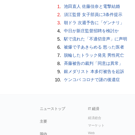
1.
池田直人 佐藤佳奈と電撃結婚
2.
須江監督 女子部員に3条件提示
3.
朝ドラ 次週予告に「ゲンナリ」
4.
中日が新庄監督招聘を検討か
5.
駅で流れた「不適切音声」に声明
6.
被爆で子あきらめる 怒った医者
7.
脱輪したトラック発見 男性死亡
8.
斉藤被告の裁判「同意は異常」
9.
銀メダリスト 本多灯被告を起訴
10.
ケンコバ コロナで謎の後遺症
ニューストップ
IT 経済
経済総合
主要
マーケット
Web
国内