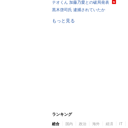
テオくん 加藤乃愛との破局発表
黒木啓司氏 逮捕されていたか
もっと見る
ランキング
総合
国内
政治
海外
経済
IT