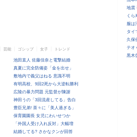
地震
くら
服は
タイ
久保
テオ
芸能
ゴシップ
女子
トレンド
黒木
池田直人 佐藤佳奈と電撃結婚
真夏に完全防備姿「金を出せ」
敷地内で義父はねる 意識不明
有明高校、9回2死から大逆転勝利
広陵の暴力問題 元監督が陳謝
神田うの「3回流産してる」告白
豊臣兄弟! 茶々に「美人過ぎる」
保育園園長 女児にわいせつか
「外国人受け入れ反対」大幅増
結婚してる? さかなクンが回答