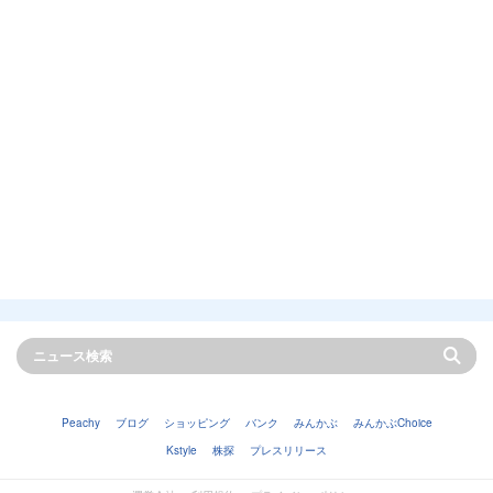
Peachy
ブログ
ショッピング
バンク
みんかぶ
みんかぶChoice
Kstyle
株探
プレスリリース