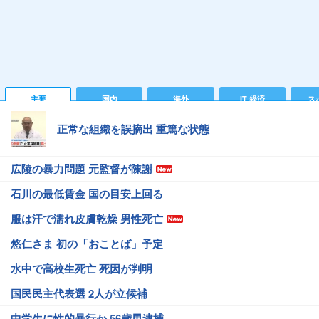
主要
国内
海外
IT 経済
ス
正常な組織を誤摘出 重篤な状態
広陵の暴力問題 元監督が陳謝
石川の最低賃金 国の目安上回る
服は汗で濡れ皮膚乾燥 男性死亡
悠仁さま 初の「おことば」予定
水中で高校生死亡 死因が判明
国民民主代表選 2人が立候補
中学生に性的暴行か 56歳男逮捕