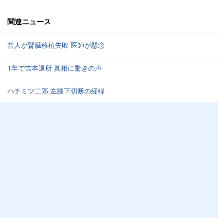
関連ニュース
芸人が腎臓移植失敗 医師が懸念
1年で吉本退所 真相に驚きの声
ハチミツ二郎 左膝下切断の経緯