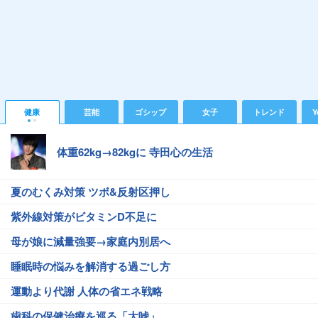
健康
芸能
ゴシップ
女子
トレンド
Y
体重62kg→82kgに 寺田心の生活
夏のむくみ対策 ツボ&反射区押し
紫外線対策がビタミンD不足に
母が娘に減量強要→家庭内別居へ
睡眠時の悩みを解消する過ごし方
運動より代謝 人体の省エネ戦略
歯科の保健治療を巡る「大嘘」