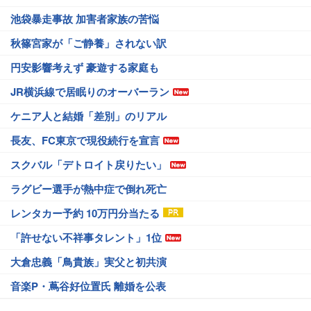
池袋暴走事故 加害者家族の苦悩
秋篠宮家が「ご静養」されない訳
円安影響考えず 豪遊する家庭も
JR横浜線で居眠りのオーバーラン
ケニア人と結婚「差別」のリアル
長友、FC東京で現役続行を宣言
スクバル「デトロイト戻りたい」
ラグビー選手が熱中症で倒れ死亡
レンタカー予約 10万円分当たる
「許せない不祥事タレント」1位
大倉忠義「鳥貴族」実父と初共演
音楽P・蔦谷好位置氏 離婚を公表