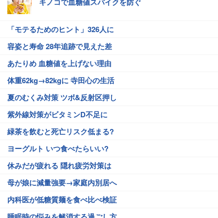
キノコで血糖値スパイクを防ぐ
「モテるためのヒント」326人に
容姿と寿命 28年追跡で見えた差
あたりめ 血糖値を上げない理由
体重62kg→82kgに 寺田心の生活
夏のむくみ対策 ツボ&反射区押し
紫外線対策がビタミンD不足に
緑茶を飲むと死亡リスク低まる?
ヨーグルト いつ食べたらいい?
休みだが疲れる 隠れ疲労対策は
母が娘に減量強要→家庭内別居へ
内科医が低糖質麺を食べ比べ検証
睡眠時の悩みを解消する過ごし方