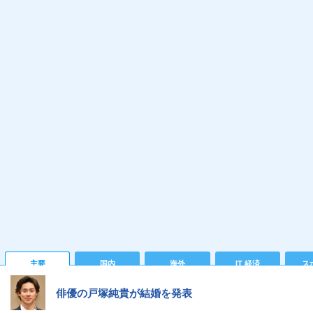
主要
国内
海外
IT 経済
ス
俳優の戸塚純貴が結婚を発表