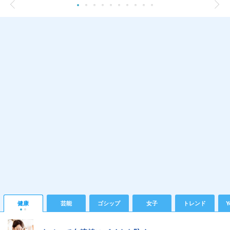
健康
芸能
ゴシップ
女子
トレンド
Y