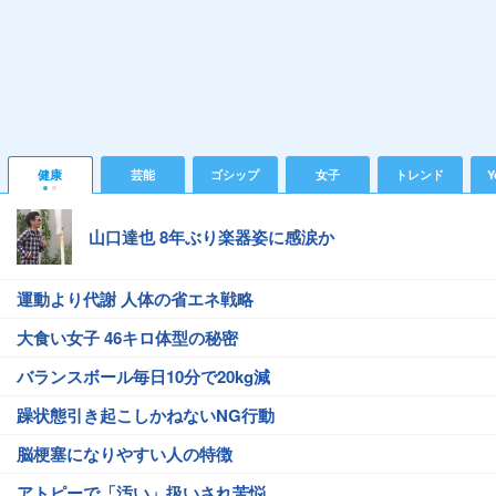
健康
芸能
ゴシップ
女子
トレンド
Y
山口達也 8年ぶり楽器姿に感涙か
運動より代謝 人体の省エネ戦略
大食い女子 46キロ体型の秘密
バランスボール毎日10分で20kg減
躁状態引き起こしかねないNG行動
脳梗塞になりやすい人の特徴
アトピーで「汚い」扱いされ苦悩