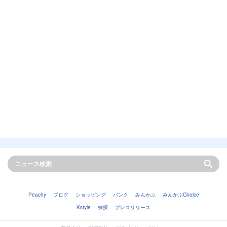
Peachy
ブログ
ショッピング
バンク
みんかぶ
みんかぶChoice
Kstyle
株探
プレスリリース