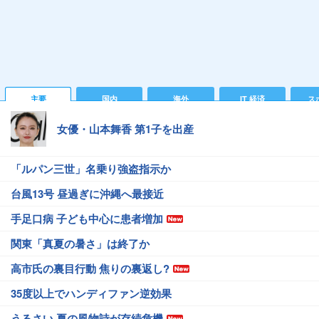
主要
国内
海外
IT 経済
ス
女優・山本舞香 第1子を出産
「ルパン三世」名乗り強盗指示か
台風13号 昼過ぎに沖縄へ最接近
手足口病 子ども中心に患者増加
関東「真夏の暑さ」は終了か
高市氏の裏目行動 焦りの裏返し?
35度以上でハンディファン逆効果
うるさい 夏の風物詩が存続危機