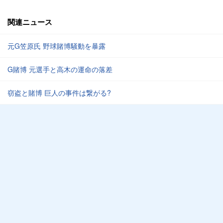
関連ニュース
元G笠原氏 野球賭博騒動を暴露
G賭博 元選手と高木の運命の落差
窃盗と賭博 巨人の事件は繋がる?