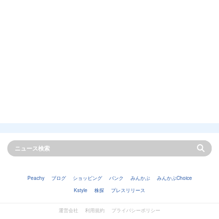
Peachy
ブログ
ショッピング
バンク
みんかぶ
みんかぶChoice
Kstyle
株探
プレスリリース
運営会社
利用規約
プライバシーポリシー