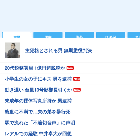
主要
国内
海外
IT 経済
ス
主犯格とされる男 無期懲役判決
20代税務署員 1億円超脱税か
小学生の女の子にキス 男を逮捕
動き遅い 台風13号影響長引くか
未成年の裸体写真所持か 男逮捕
態度に不満で…夫の弟を暴行死
駅で流れた「不適切音声」に声明
レアルでの経験 中井卓大が回想