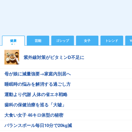
健康
芸能
ゴシップ
女子
トレンド
Y
紫外線対策がビタミンD不足に
母が娘に減量強要→家庭内別居へ
睡眠時の悩みを解消する過ごし方
運動より代謝 人体の省エネ戦略
歯科の保健治療を巡る「大嘘」
大食い女子 46キロ体型の秘密
バランスボール毎日10分で20kg減