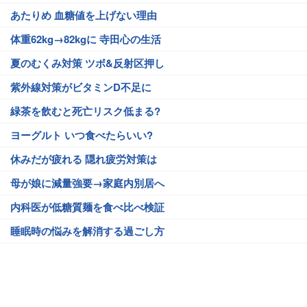
あたりめ 血糖値を上げない理由
体重62kg→82kgに 寺田心の生活
夏のむくみ対策 ツボ&反射区押し
紫外線対策がビタミンD不足に
緑茶を飲むと死亡リスク低まる?
ヨーグルト いつ食べたらいい?
休みだが疲れる 隠れ疲労対策は
母が娘に減量強要→家庭内別居へ
内科医が低糖質麺を食べ比べ検証
睡眠時の悩みを解消する過ごし方