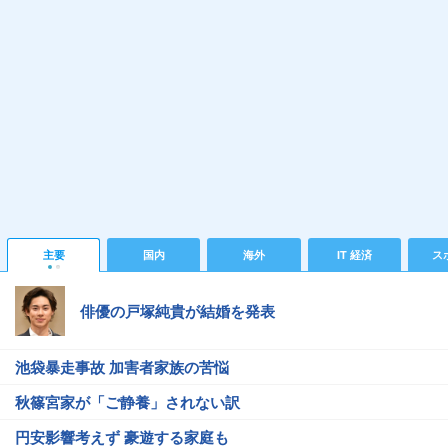
主要
国内
海外
IT 経済
ス
俳優の戸塚純貴が結婚を発表
池袋暴走事故 加害者家族の苦悩
秋篠宮家が「ご静養」されない訳
円安影響考えず 豪遊する家庭も