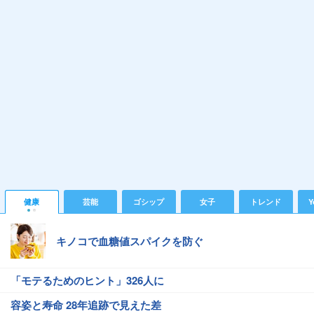
健康
芸能
ゴシップ
女子
トレンド
Y
キノコで血糖値スパイクを防ぐ
「モテるためのヒント」326人に
容姿と寿命 28年追跡で見えた差