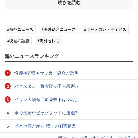
続きを読む
#海外ニュース
#海外総合ニュース
#キャメロン・ディアス
#映画の話題
#海外セレブ
海外ニュースランキング
性接待? 韓国サッカー協会が釈明
1
パキスタン、警察隊が千人殺害か
2
イラン大統領「原爆投下はNOだ」
3
米で夫婦がビッグフットに遭遇?
4
熊本地震が示す 韓国の耐震格差
5
海外ニュースランキングをもっと見る