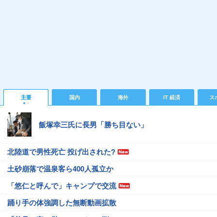
主要
国内
海外
IT 経済
ス
飯塚幸三氏に長男「勝ち目ない」
北陸道で男性死亡 投げ出された?
土砂崩落で温泉客ら400人孤立か
「悠仁と呼んで」キャンプで交流
踊り手の体強調した無断動画拡散