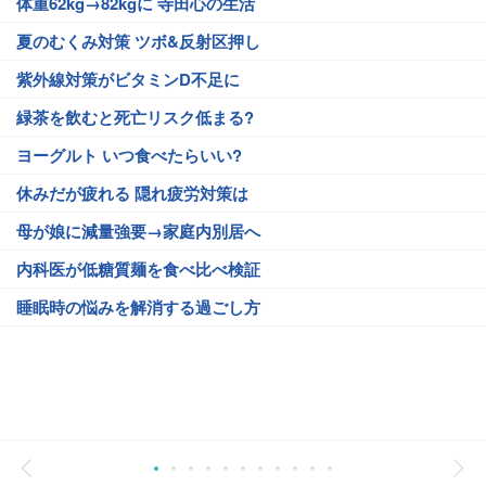
体重62kg→82kgに 寺田心の生活
夏のむくみ対策 ツボ&反射区押し
紫外線対策がビタミンD不足に
緑茶を飲むと死亡リスク低まる?
ヨーグルト いつ食べたらいい?
休みだが疲れる 隠れ疲労対策は
母が娘に減量強要→家庭内別居へ
内科医が低糖質麺を食べ比べ検証
睡眠時の悩みを解消する過ごし方