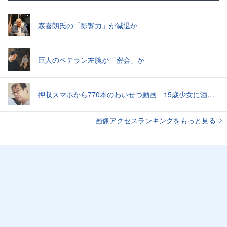
森喜朗氏の「影響力」が減退か
巨人のベテラン左腕が「密会」か
押収スマホから770本のわいせつ動画 15歳少女に酒と薬飲ませ性的暴行か 54歳男を再逮捕 「薬もありますよ」とSNSで誘い出し
画像アクセスランキングをもっと見る