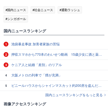
#国内ニュース
#社会ニュース
#通勤ラッシュ
#シンガポール
国内ニュースランキング
池袋暴走事故 加害者家族の苦悩
1
押収スマホから770本のわいせつ動画 15歳少女に酒と薬飲ませ性的暴行か 54歳男を再逮捕 「薬もありますよ」とSNSで誘い出し
2
ケニア人と結婚「差別」のリアル
3
大阪メトロの列車で「煙が充満」
4
ビニールハウスからシャインマスカット約200房を盗んだ疑い ネットで販売か 無職の男（42）逮捕 岡山県警
5
国内ニュースランキングをもっと見る
画像アクセスランキング