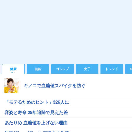
健康
芸能
ゴシップ
女子
トレンド
Y
キノコで血糖値スパイクを防ぐ
「モテるためのヒント」326人に
容姿と寿命 28年追跡で見えた差
あたりめ 血糖値を上げない理由