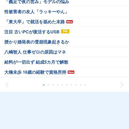
「義足で夜の営み」モデルの悩み
性被害者の友人「ラッキーやん」
「東大卒」で就活を舐めた末路
注目 古いPCが復活するUSB
授かり婚発表の雪崩現象起きるか
八嶋智人 仕事ゼロの原因はマネ
給料が一切出ず 結成5カ月で解散
大橋未歩 16歳の経験で資格所持