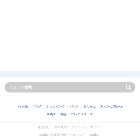
Peachy
ブログ
ショッピング
バンク
みんかぶ
みんかぶChoice
Kstyle
株探
プレスリリース
運営会社
利用規約
プライバシーポリシー
livedoorお客様サポートセンター
livedoor