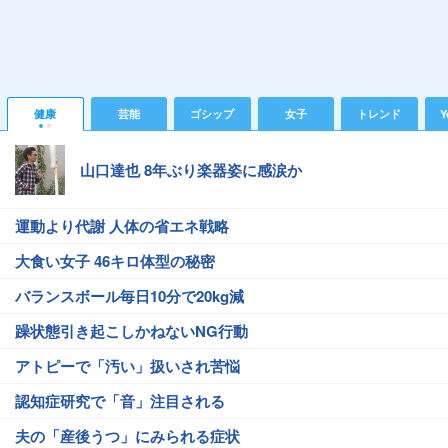
健康
芸能
ゴシップ
女子
トレンド
Y
山口達也 8年ぶり楽器姿に感涙か
運動より代謝 人体の省エネ戦略
大食い女子 46キロ体型の秘密
バランスボール毎日10分で20kg減
躁状態引き起こしかねないNG行動
アトピーで「汚い」扱いされ苦悩
認知症研究で「音」注目される
夫の「産後うつ」にみられる症状