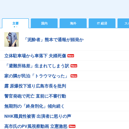
主要
国内
海外
IT 経済
ス
「泥酔者」熊本で通報が頻発か
立体駐車場から車落下 夫婦死傷
「避難所格差」生まれてしまう訳
家の隣が民泊「トラウマなった」
露 原爆投下巡り広島市長を批判
警官発砲で死亡 直前に不審行動
無期刑の「終身刑化」傾向続く
NHK職員性被害 出演者に怒りの声
高市氏のPV風視察動画 立憲激怒