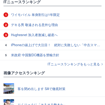
ITニュースランキング
ワイモバイル 単身割引は1年限定
1
デキる男 敬遠される意外な理由
2
Hughesnet 加入者激減し破産へ
3
iPhoneの値上げで大注目！ 絶対に失敗しない「中古スマホ」の売り方＆買い方
4
米政府 中国製DC機器を禁輸方針
5
ITニュースランキングをもっと見る
画像アクセスランキング
客を閉め出します SAで徹底対策
りくりゅうに「そろそろ飽きた」