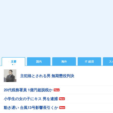
主要
国内
海外
IT 経済
ス
主犯格とされる男 無期懲役判決
20代税務署員 1億円超脱税か
小学生の女の子にキス 男を逮捕
動き遅い 台風13号影響長引くか