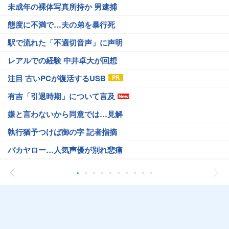
未成年の裸体写真所持か 男逮捕
態度に不満で…夫の弟を暴行死
駅で流れた「不適切音声」に声明
レアルでの経験 中井卓大が回想
注目 古いPCが復活するUSB
有吉「引退時期」について言及
嫌と言わないから同意では…見解
執行猶予つけば御の字 記者指摘
バカヤロー…人気声優が別れ悲痛