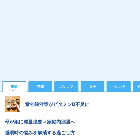
健康
芸能
ゴシップ
女子
トレンド
Y
紫外線対策がビタミンD不足に
母が娘に減量強要→家庭内別居へ
睡眠時の悩みを解消する過ごし方