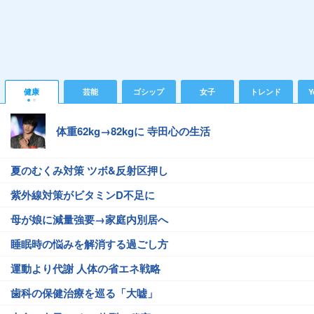
健康
芸能
ゴシップ
女子
トレンド
Y
体重62kg→82kgに 寺田心の生活
夏のむくみ対策 ツボ&反射区押し
紫外線対策がビタミンD不足に
母が娘に減量強要→家庭内別居へ
睡眠時の悩みを解消する過ごし方
運動より代謝 人体の省エネ戦略
歯科の保健治療を巡る「大嘘」