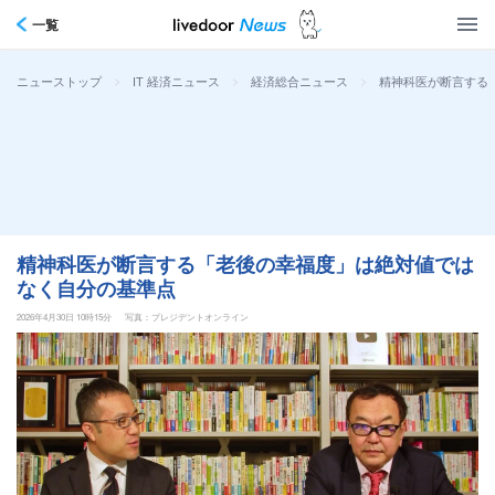
一覧
>
>
>
精神科医が断言する
ニューストップ
IT 経済ニュース
経済総合ニュース
精神科医が断言する「老後の幸福度」は絶対値では
なく自分の基準点
2026年4月30日 10時15分
写真：プレジデントオンライン