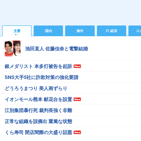
主要
国内
海外
IT 経済
ス
池田直人 佐藤佳奈と電撃結婚
銀メダリスト 本多灯被告を起訴
SNS大手5社に詐欺対策の強化要請
どうろうまつり 美人画ずらり
イオンモール熊本 献花台を設置
江別集団暴行死 裁判長強く非難
正常な組織を誤摘出 重篤な状態
くら寿司 閉店間際の大盛り話題