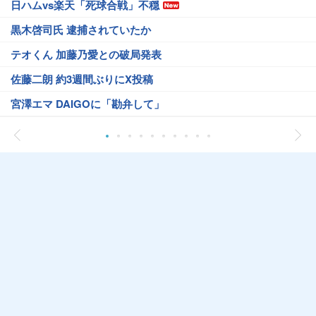
日ハムvs楽天「死球合戦」不穏
黒木啓司氏 逮捕されていたか
テオくん 加藤乃愛との破局発表
佐藤二朗 約3週間ぶりにX投稿
宮澤エマ DAIGOに「勘弁して」