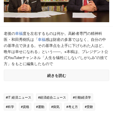
老後の
幸福
度を左右するものは何か。高齢者専門の精神科
医・和田秀樹氏は「
幸福
感は財産の多寡ではなく、自分の中
の基準点で決まる。その基準点を上手に下げられた人ほど、
晩年は幸せになれる」という――。※本稿は、プレジデント公
式YouTubeチャンネル「人生を犠牲にしない“しがらみ”の捨て
方」をもとに編集したもので
続きを読む
#IT 経済ニュース
#経済総合ニュース
#行動経済学
#科学
#資格
#運動
#病気
#考え方
#受験