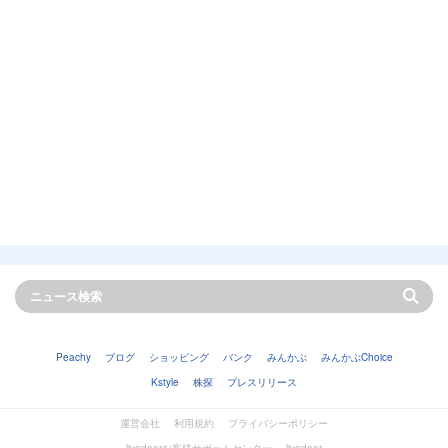
Peachy
ブログ
ショッピング
バンク
みんかぶ
みんかぶChoice
Kstyle
株探
プレスリリース
運営会社
利用規約
プライバシーポリシー