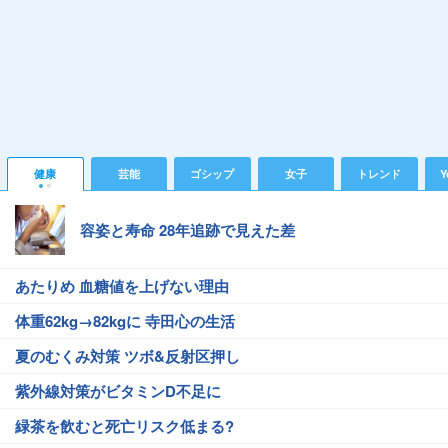
健康
芸能
ゴシップ
女子
トレンド
Y
容姿と寿命 28年追跡で見えた差
あたりめ 血糖値を上げない理由
体重62kg→82kgに 寺田心の生活
夏のむくみ対策 ツボ&反射区押し
紫外線対策がビタミンD不足に
緑茶を飲むと死亡リスク低まる?