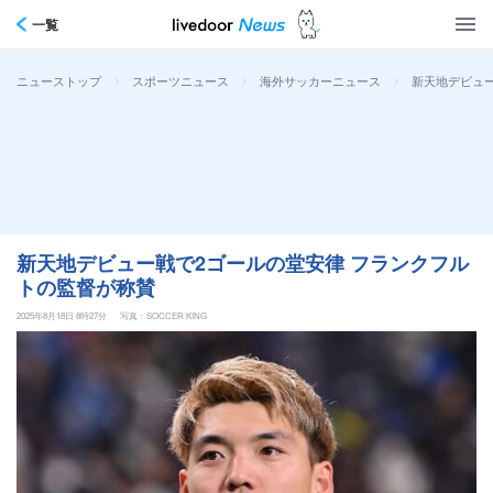
一覧
>
>
>
新天地デビュ
ニューストップ
スポーツニュース
海外サッカーニュース
新天地デビュー戦で2ゴールの堂安律 フランクフル
トの監督が称賛
2025年8月18日 8時27分
写真：SOCCER KING