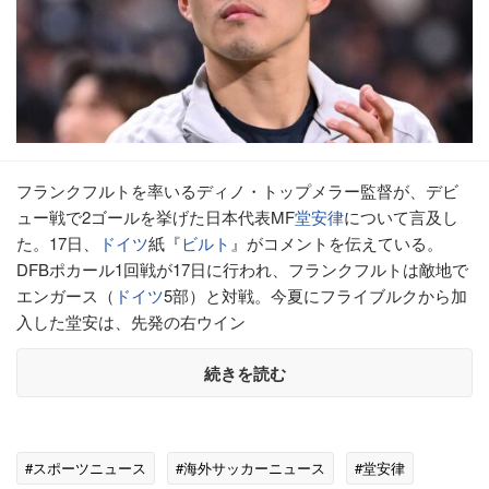
フランクフルトを率いるディノ・トップメラー監督が、デビ
ュー戦で2ゴールを挙げた日本代表MF
堂安律
について言及し
た。17日、
ドイツ
紙『
ビルト
』がコメントを伝えている。
DFBポカール1回戦が17日に行われ、フランクフルトは敵地で
エンガース（
ドイツ
5部）と対戦。今夏にフライブルクから加
入した堂安は、先発の右ウイン
続きを読む
#スポーツニュース
#海外サッカーニュース
#堂安律