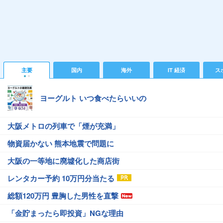
主要
国内
海外
IT 経済
ス
ヨーグルト いつ食べたらいいの
大阪メトロの列車で「煙が充満」
物資届かない 熊本地震で問題に
大阪の一等地に廃墟化した商店街
レンタカー予約 10万円分当たる
総額120万円 豊胸した男性を直撃
「金貯まったら即投資」NGな理由