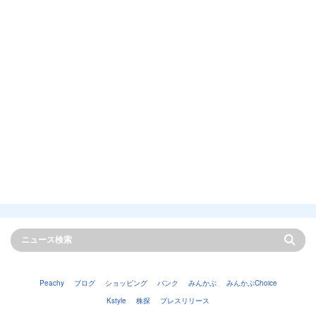
Peachy
ブログ
ショッピング
バンク
みんかぶ
みんかぶChoice
Kstyle
株探
プレスリリース