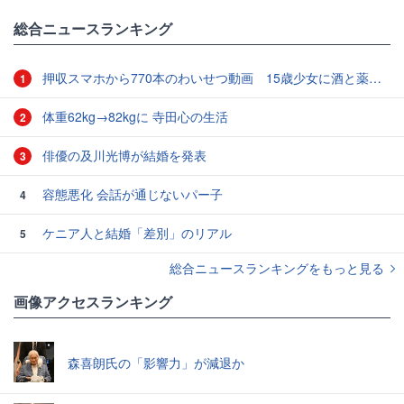
総合ニュースランキング
押収スマホから770本のわいせつ動画 15歳少女に酒と薬飲ませ性的暴行か 54歳男を再逮捕 「薬もありますよ」とSNSで誘い出し
1
体重62kg→82kgに 寺田心の生活
2
俳優の及川光博が結婚を発表
3
容態悪化 会話が通じないパー子
4
ケニア人と結婚「差別」のリアル
5
総合ニュースランキングをもっと見る
画像アクセスランキング
森喜朗氏の「影響力」が減退か