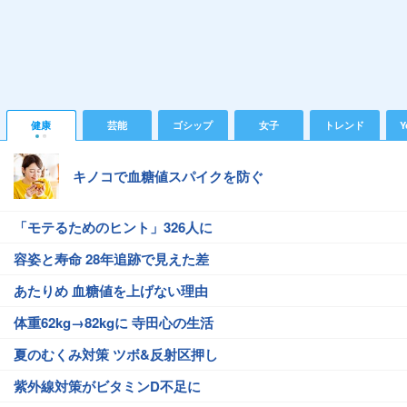
健康
芸能
ゴシップ
女子
トレンド
Y
キノコで血糖値スパイクを防ぐ
「モテるためのヒント」326人に
容姿と寿命 28年追跡で見えた差
あたりめ 血糖値を上げない理由
体重62kg→82kgに 寺田心の生活
夏のむくみ対策 ツボ&反射区押し
紫外線対策がビタミンD不足に