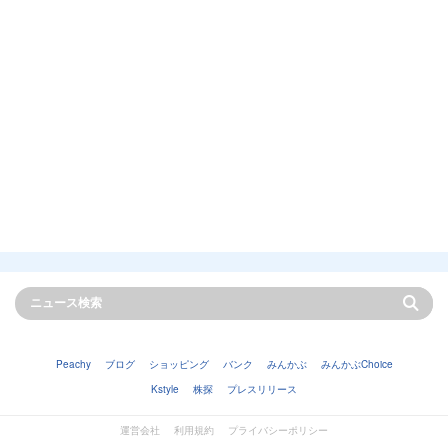
Peachy
ブログ
ショッピング
バンク
みんかぶ
みんかぶChoice
Kstyle
株探
プレスリリース
運営会社
利用規約
プライバシーポリシー