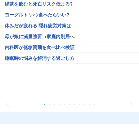
緑茶を飲むと死亡リスク低まる?
ヨーグルト いつ食べたらいい?
休みだが疲れる 隠れ疲労対策は
母が娘に減量強要→家庭内別居へ
内科医が低糖質麺を食べ比べ検証
睡眠時の悩みを解消する過ごし方