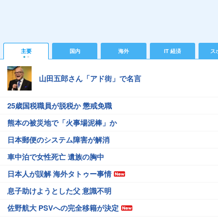
主要
国内
海外
IT 経済
ス
山田五郎さん「アド街」で名言
25歳国税職員が脱税か 懲戒免職
熊本の被災地で「火事場泥棒」か
日本郵便のシステム障害が解消
車中泊で女性死亡 遺族の胸中
日本人が誤解 海外タトゥー事情
息子助けようとした父 意識不明
佐野航大 PSVへの完全移籍が決定