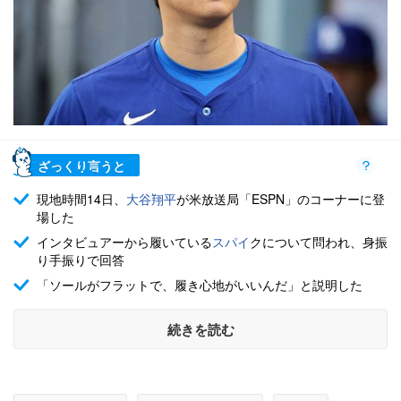
ざっくり言うと
現地時間14日、
大谷翔平
が米放送局「ESPN」のコーナーに登
場した
インタビュアーから履いている
スパイ
クについて問われ、身振
り手振りで回答
「ソールがフラットで、履き心地がいいんだ」と説明した
続きを読む