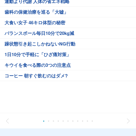
運動より代謝 人体の省エネ戦略
歯科の保健治療を巡る「大嘘」
大食い女子 46キロ体型の秘密
バランスボール毎日10分で20kg減
躁状態引き起こしかねないNG行動
1日10分で手軽に「ひざ痛対策」
キウイを食べる際の3つの注意点
コーヒー 朝すぐ飲むのはダメ?