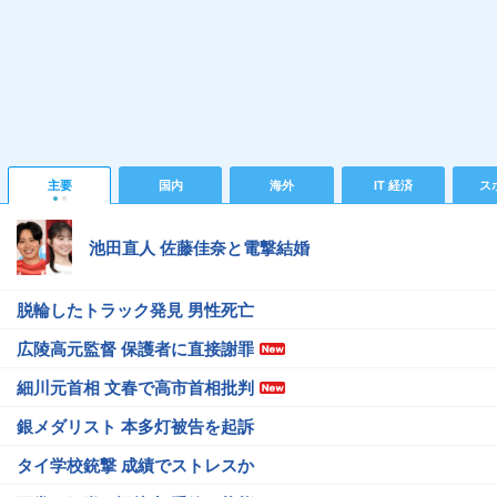
主要
国内
海外
IT 経済
ス
池田直人 佐藤佳奈と電撃結婚
脱輪したトラック発見 男性死亡
広陵高元監督 保護者に直接謝罪
細川元首相 文春で高市首相批判
銀メダリスト 本多灯被告を起訴
タイ学校銃撃 成績でストレスか