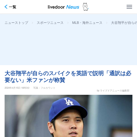
一覧
>
>
>
大谷翔平が自ら
ニューストップ
スポーツニュース
MLB・海外ニュース
大谷翔平が自らのスパイクを英語で説明「通訳は必
要ない」米ファンが称賛
2024年4月15日 16時3分
写真：フルカウント
by ライブドアニュース編集部