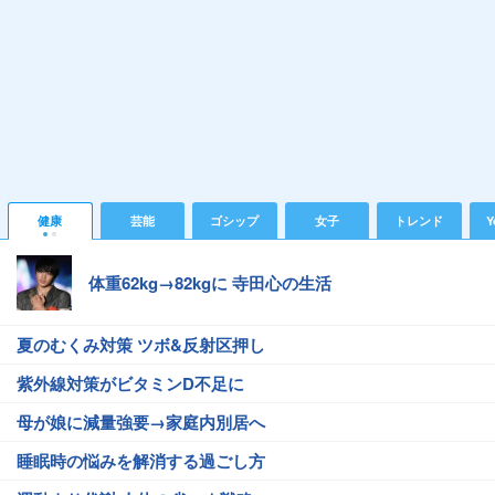
健康
芸能
ゴシップ
女子
トレンド
Y
体重62kg→82kgに 寺田心の生活
夏のむくみ対策 ツボ&反射区押し
紫外線対策がビタミンD不足に
母が娘に減量強要→家庭内別居へ
睡眠時の悩みを解消する過ごし方