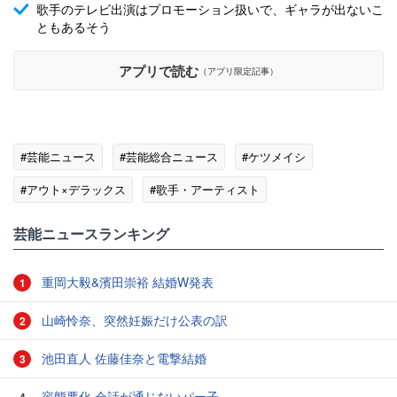
歌手のテレビ出演はプロモーション扱いで、ギャラが出ないこ
ともあるそう
アプリで読む
（アプリ限定記事）
#芸能ニュース
#芸能総合ニュース
#ケツメイシ
#アウト×デラックス
#歌手・アーティスト
#エンタメ・芸能ニュース
芸能ニュースランキング
重岡大毅&濱田崇裕 結婚W発表
1
山崎怜奈、突然妊娠だけ公表の訳
2
池田直人 佐藤佳奈と電撃結婚
3
容態悪化 会話が通じないパー子