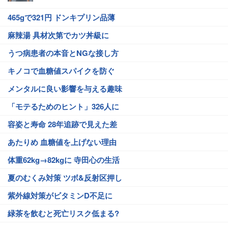
465gで321円 ドンキプリン品薄
麻辣湯 具材次第でカツ丼級に
うつ病患者の本音とNGな接し方
キノコで血糖値スパイクを防ぐ
メンタルに良い影響を与える趣味
「モテるためのヒント」326人に
容姿と寿命 28年追跡で見えた差
あたりめ 血糖値を上げない理由
体重62kg→82kgに 寺田心の生活
夏のむくみ対策 ツボ&反射区押し
紫外線対策がビタミンD不足に
緑茶を飲むと死亡リスク低まる?