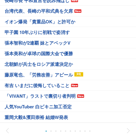
長崎市長 平和宣言を読み飛ばし
台湾代表、長崎の平和式典を欠席
イオン爆発「貴重品OK」と許可か
甲子園 10年ぶりに初戦で姿消す
張本智和が2連覇 妹とアベックV
張本美和が卓球の国際大会で優勝
北朝鮮が兵士をロシア派遣決定か
藤原竜也、「労務改善」アピール
有吉 いまだに後悔していること
「VIVANT」ラストで裏切り者判明
人気YouTuber 白ビキニ加工否定
重岡大毅&濱田崇裕 結婚W発表