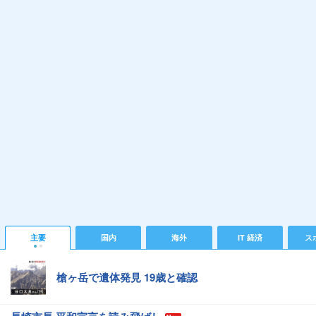
主要
国内
海外
IT 経済
ス
槍ヶ岳で遺体発見 19歳と確認