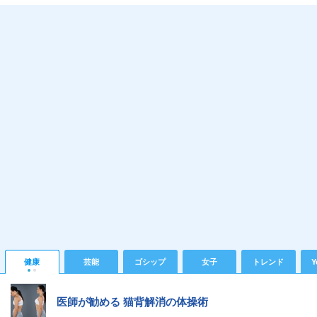
健康
芸能
ゴシップ
女子
トレンド
Y
医師が勧める 猫背解消の体操術