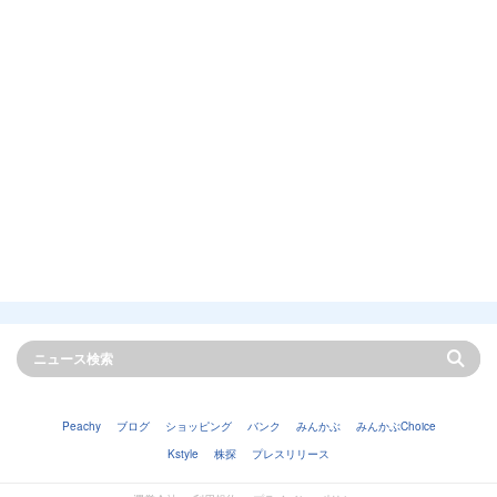
Peachy
ブログ
ショッピング
バンク
みんかぶ
みんかぶChoice
Kstyle
株探
プレスリリース