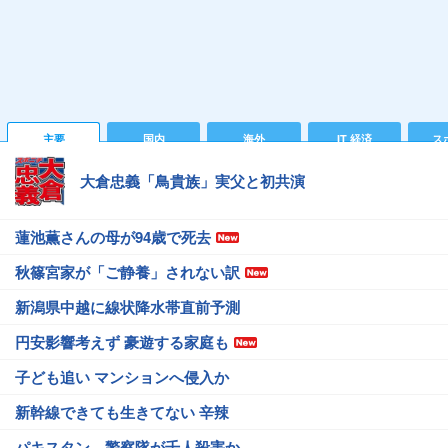
主要
国内
海外
IT 経済
ス
大倉忠義「鳥貴族」実父と初共演
蓮池薫さんの母が94歳で死去
秋篠宮家が「ご静養」されない訳
新潟県中越に線状降水帯直前予測
円安影響考えず 豪遊する家庭も
子ども追い マンションへ侵入か
新幹線できても生きてない 辛辣
パキスタン、警察隊が千人殺害か