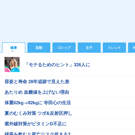
健康
芸能
ゴシップ
女子
トレンド
Y
「モテるためのヒント」326人に
容姿と寿命 28年追跡で見えた差
あたりめ 血糖値を上げない理由
体重62kg→82kgに 寺田心の生活
夏のむくみ対策 ツボ&反射区押し
紫外線対策がビタミンD不足に
緑茶を飲むと死亡リスク低まる?