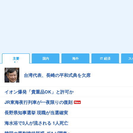
主要
国内
海外
IT 経済
ス
台湾代表、長崎の平和式典を欠席
イオン爆発「貴重品OK」と許可か
JR東海夜行列車が一夜限りの復刻
長野県知事選挙 現職が当選確実
海水浴で3人が流される 1人死亡