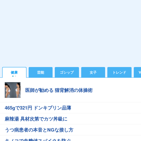
健康
芸能
ゴシップ
女子
トレンド
Y
医師が勧める 猫背解消の体操術
465gで321円 ドンキプリン品薄
麻辣湯 具材次第でカツ丼級に
うつ病患者の本音とNGな接し方
キノコで血糖値スパイクを防ぐ