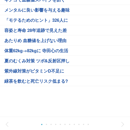
メンタルに良い影響を与える趣味
「モテるためのヒント」326人に
容姿と寿命 28年追跡で見えた差
あたりめ 血糖値を上げない理由
体重62kg→82kgに 寺田心の生活
夏のむくみ対策 ツボ&反射区押し
紫外線対策がビタミンD不足に
緑茶を飲むと死亡リスク低まる?