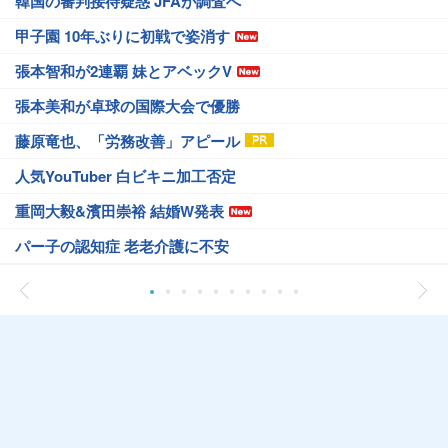
韓国の審判接待疑惑 JFAが調査へ
甲子園 10年ぶりに初戦で姿消す
張本智和が2連覇 妹とアベックV
張本美和が卓球の国際大会で優勝
藤原竜也、「労務改善」アピール
人気YouTuber 白ビキニ加工否定
重岡大毅&濱田崇裕 結婚W発表
パー子の認知症 老老介護に不安