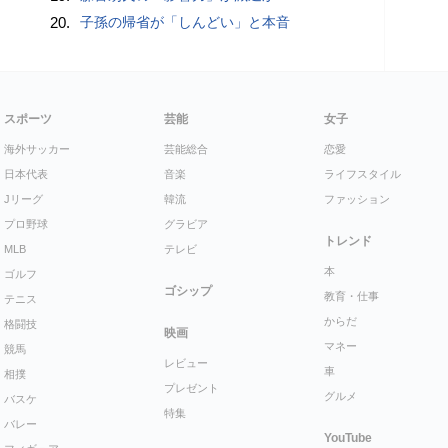
20.
子孫の帰省が「しんどい」と本音
スポーツ
芸能
女子
海外サッカー
芸能総合
恋愛
日本代表
音楽
ライフスタイル
Jリーグ
韓流
ファッション
プロ野球
グラビア
トレンド
MLB
テレビ
本
ゴルフ
ゴシップ
教育・仕事
テニス
からだ
格闘技
映画
マネー
競馬
レビュー
車
相撲
プレゼント
グルメ
バスケ
特集
バレー
YouTube