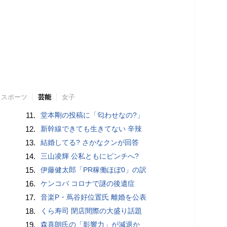
スポーツ
芸能
女子
11.
堂本剛の投稿に「匂わせなの?」
12.
新幹線できても生きてない 辛辣
13.
結婚してる? さかなクンが回答
14.
三山凌輝 公私ともにピンチへ?
15.
伊藤健太郎「PR稼働ほぼ0」の訳
16.
ケンコバ コロナで謎の後遺症
17.
音楽P・蔦谷好位置氏 離婚を公表
18.
くら寿司 閉店間際の大盛り話題
19.
森喜朗氏の「影響力」が減退か