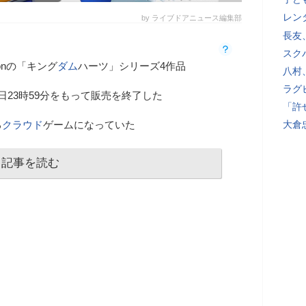
レン
by ライブドアニュース編集部
長友
スク
sionの「キング
ダム
ハーツ」シリーズ4作品
八村
ラグ
日23時59分をもって販売を終了した
「許
る
クラウド
ゲームになっていた
大倉
記事を読む