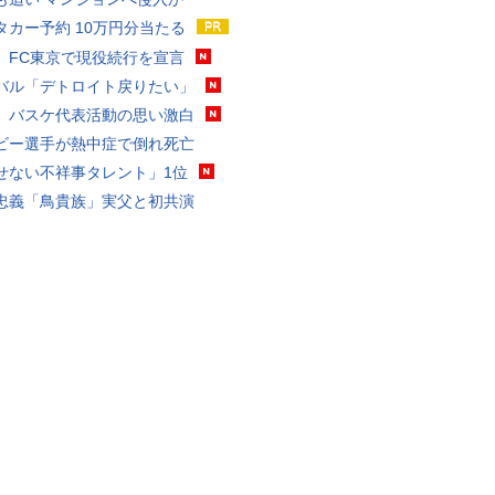
タカー予約 10万円分当たる
、FC東京で現役続行を宣言
バル「デトロイト戻りたい」
、バスケ代表活動の思い激白
ビー選手が熱中症で倒れ死亡
せない不祥事タレント」1位
忠義「鳥貴族」実父と初共演