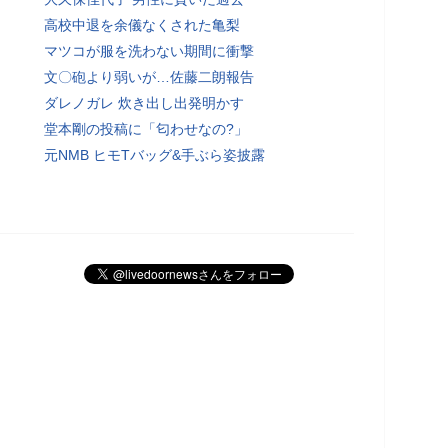
高校中退を余儀なくされた亀梨
マツコが服を洗わない期間に衝撃
文〇砲より弱いが…佐藤二朗報告
ダレノガレ 炊き出し出発明かす
堂本剛の投稿に「匂わせなの?」
元NMB ヒモTバッグ&手ぶら姿披露