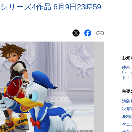
リーズ4作品 6月9日23時59
お知
映画
い。
ト！
主要
池袋
秋篠
JR
ケニ
子ど