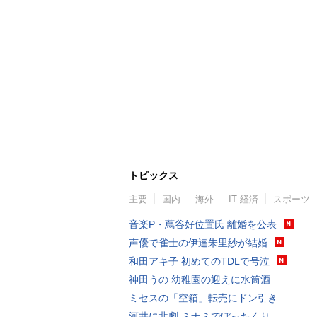
トピックス
主要
国内
海外
IT 経済
スポーツ
音楽P・蔦谷好位置氏 離婚を公表
声優で雀士の伊達朱里紗が結婚
和田アキ子 初めてのTDLで号泣
神田うの 幼稚園の迎えに水筒酒
ミセスの「空箱」転売にドン引き
河井に悲劇 ミナミでぼったくり