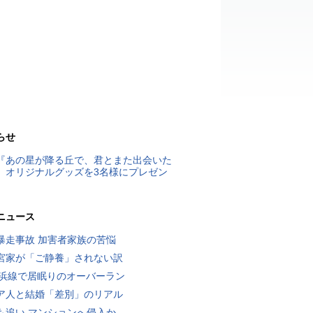
らせ
『あの星が降る丘で、君とまた出会いた
』オリジナルグッズを3名様にプレゼン
ニュース
暴走事故 加害者家族の苦悩
宮家が「ご静養」されない訳
横浜線で居眠りのオーバーラン
ア人と結婚「差別」のリアル
も追い マンションへ侵入か