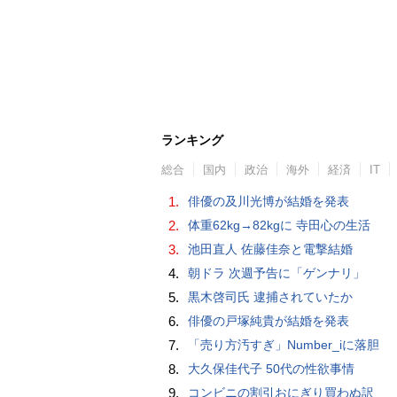
ランキング
総合
国内
政治
海外
経済
IT
1.
俳優の及川光博が結婚を発表
2.
体重62kg→82kgに 寺田心の生活
3.
池田直人 佐藤佳奈と電撃結婚
4.
朝ドラ 次週予告に「ゲンナリ」
5.
黒木啓司氏 逮捕されていたか
6.
俳優の戸塚純貴が結婚を発表
7.
「売り方汚すぎ」Number_iに落胆
8.
大久保佳代子 50代の性欲事情
9.
コンビニの割引おにぎり買わぬ訳